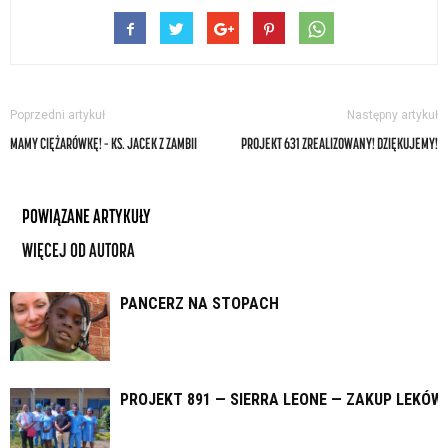
Poprzedni artykuł
Następny artykuł
MAMY CIĘŻARÓWKĘ! – KS. JACEK Z ZAMBII
PROJEKT 631 ZREALIZOWANY! DZIĘKUJEMY!
POWIĄZANE ARTYKUŁY
WIĘCEJ OD AUTORA
PANCERZ NA STOPACH
PROJEKT 891 — SIERRA LEONE — ZAKUP LEKÓW