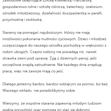
zawodowe obejmujące szkołę krawiecką i hafciarską,
gospodarstwo rolne i szkołę rolniczą, katechezy, oratorium,
ośrodek młodzieżowy, działalność duszpasterską w parafii,
przychodnię i stołówkę.
Staramy się pomagać najuboższym, którzy nie mają
możliwości pokonania trudności życiowych. Dzieci i młodzież
uczęszczające do naszego ośrodka pochodzą w większości z
rodzin ubogich. Często rodziny nie posiadają nic, nawet
skrawka ziemi pod uprawę. Żyją z dziennych pensji, jeśli
szczęśliwie znajdą zatrudnienie. Nie każdego dnia znajdują
pracę, więc nie zawsze mają co jeść.
Dlatego jesteśmy bardzo, bardzo wdzięczni za pomoc, bo bez
Waszego wkładu nie poradzilibyśmy sobie.
Wierzymy, że wspólne starania zapewnią młodym ludziom
godną przyszłość oraz pomogą im stać się dobrymi