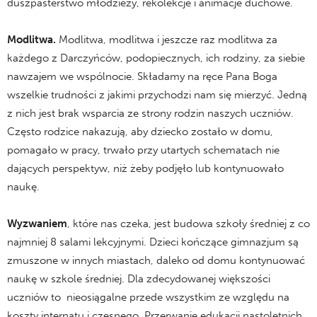
duszpasterstwo młodzieży, rekolekcje i animacje duchowe.
Modlitwa.
Modlitwa, modlitwa i jeszcze raz modlitwa za
każdego z Darczyńców, podopiecznych, ich rodziny, za siebie
nawzajem we wspólnocie. Składamy na ręce Pana Boga
wszelkie trudności z jakimi przychodzi nam się mierzyć. Jedną
z nich jest brak wsparcia ze strony rodzin naszych uczniów.
Często rodzice nakazują, aby dziecko zostało w domu,
pomagało w pracy, trwało przy utartych schematach nie
dających perspektyw, niż żeby podjęło lub kontynuowało
naukę.
Wyzwaniem
, które nas czeka, jest budowa szkoły średniej z co
najmniej 8 salami lekcyjnymi. Dzieci kończące gimnazjum są
zmuszone w innych miastach, daleko od domu kontynuować
naukę w szkole średniej. Dla zdecydowanej większości
uczniów to nieosiągalne przede wszystkim ze względu na
koszty internatu i czesnego. Przerwanie edukacji nastoletnich