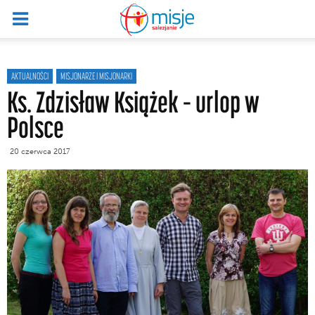
AKTUALNOŚCI
MISJONARZE I MISJONARKI
Ks. Zdzisław Książek – urlop w
Polsce
20 czerwca 2017