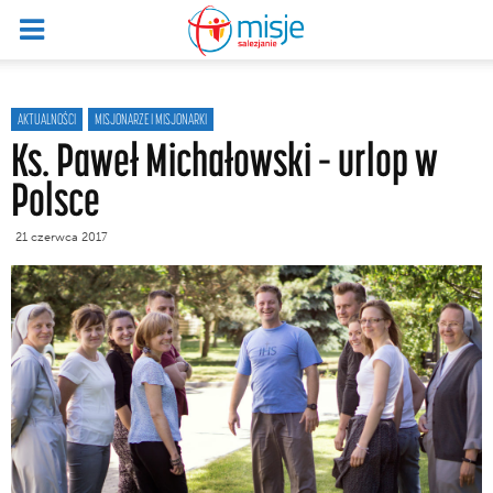
AKTUALNOŚCI
MISJONARZE I MISJONARKI
Ks. Paweł Michałowski – urlop w
Polsce
21 czerwca 2017