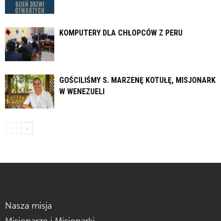
KOMPUTERY DLA CHŁOPCÓW Z PERU
GOŚCILIŚMY S. MARZENĘ KOTUŁĘ, MISJONARKĘ
W WENEZUELI
Nasza misja
Misjonarze i Misjonarki