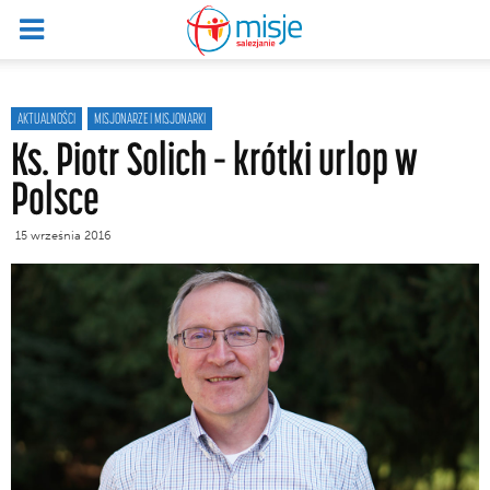
AKTUALNOŚCI
MISJONARZE I MISJONARKI
Ks. Piotr Solich – krótki urlop w
Polsce
15 września 2016