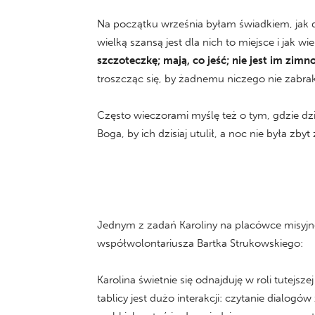
Na początku września byłam świadkiem, jak
wielką szansą jest dla nich to miejsce i jak wi
szczoteczkę; mają, co jeść; nie jest im zimn
troszcząc się, by żadnemu niczego nie zabr
Często wieczorami myślę też o tym, gdzie dzi
Boga, by ich dzisiaj utulił, a noc nie była 
Jednym z zadań Karoliny na placówce misyjnej 
współwolontariusza Bartka Strukowskiego:
Karolina świetnie się odnajduję w roli tutejsz
tablicy jest dużo interakcji: czytanie dialogó