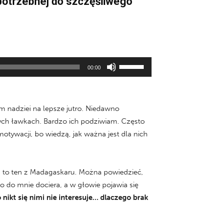
 potrzebnej do szczęśliwego
Używaj
00:00
strzałek
do
góry/do
im nadziei na lepsze jutro. Niedawno
dołu
nych ławkach. Bardzo ich podziwiam. Często
aby
motywacji, bo wiedzą, jak ważna jest dla nich
zwiększyć
lub
zmniejszyć
, to ten z Madagaskaru. Można powiedzieć,
głośność.
 do mnie dociera, a w głowie pojawia się
nikt się nimi nie interesuje… dlaczego brak