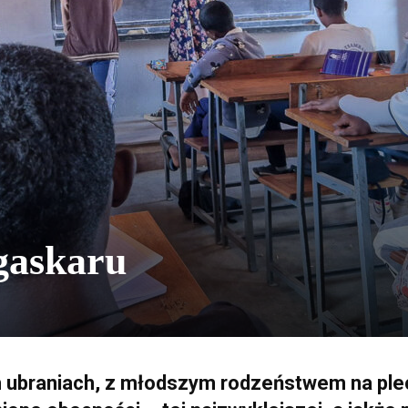
gaskaru
h ubraniach, z młodszym rodzeństwem na ple