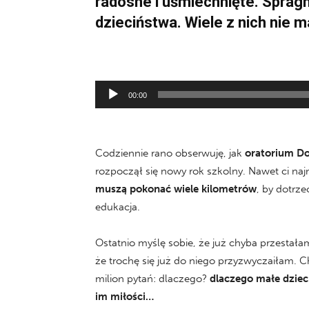
radosne i uśmiechnięte. Spragn
dzieciństwa. Wiele z nich nie 
Odtwarzacz
00:00
plików
dźwiękowych
Codziennie rano obserwuję, jak
oratorium Do
rozpoczął się nowy rok szkolny. Nawet ci na
muszą pokonać wiele kilometrów
, by dotrze
edukacja.
Ostatnio myślę sobie, że już chyba przestał
że trochę się już do niego przyzwyczaiłam. 
milion pytań: dlaczego?
dlaczego małe dzieci
im miłości…