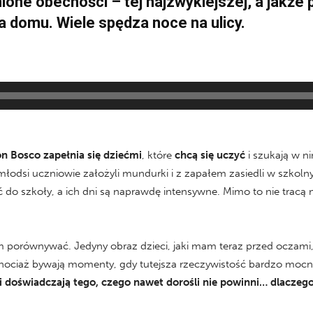
ione obecności – tej najzwyklejszej, a jakże
ma domu. Wiele spędza noce na ulicy.
n Bosco zapełnia się dziećmi
, które
chcą się uczyć
i szukają w n
jmłodsi uczniowie założyli mundurki i z zapałem zasiedli w szkol
ć do szkoły, a ich dni są naprawdę intensywne. Mimo to nie tracą 
am porównywać. Jedyny obraz dzieci, jaki mam teraz przed oczami
Chociaż bywają momenty, gdy tutejsza rzeczywistość bardzo mocno
 doświadczają tego, czego nawet dorośli nie powinni… dlaczego 