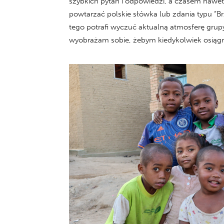
szybkich pytań i odpowiedzi, a czasem nawet
powtarzać polskie słówka lub zdania typu “B
tego potrafi wyczuć aktualną atmosferę grupy
wyobrażam sobie, żebym kiedykolwiek osiągn