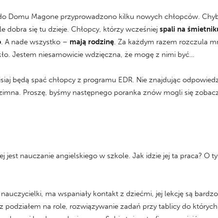
 do Domu Magone przyprowadzono kilku nowych chłopców. Chyba
ele dobra się tu dzieje. Chłopcy, którzy wcześniej
spali na śmietnik
o
. A nade wszystko –
mają rodzinę
. Za każdym razem rozczula mni
akło. Jestem niesamowicie wdzięczna, że mogę z nimi być…
siaj będą spać chłopcy z programu EDR. Nie znajdując odpowiedzi,
zbyt zimna. Proszę, byśmy następnego poranka znów mogli się zobac
jest nauczanie angielskiego w szkole. Jak idzie jej ta praca? O ty
ej nauczycielki, ma wspaniały kontakt z dziećmi, jej lekcję są bar
w z podziałem na role, rozwiązywanie zadań przy tablicy do których