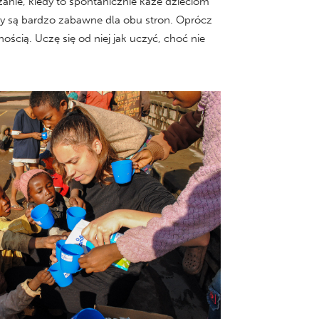
anie, kiedy to spontanicznie każe dzieciom
ty są bardzo zabawne dla obu stron. Oprócz
ścią. Uczę się od niej jak uczyć, choć nie