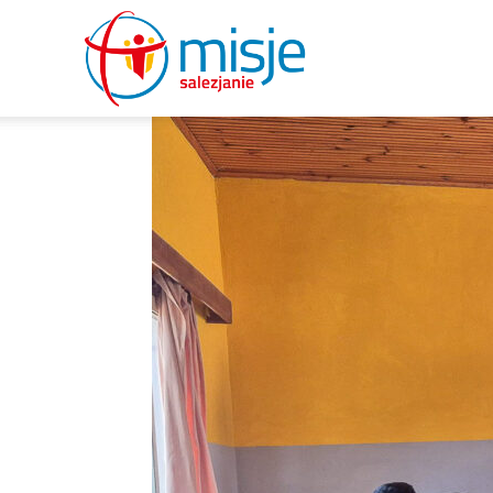
misje
salezjanie