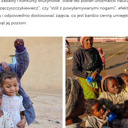
 zabawy i konkursy drużynowe. Sobie też potrafi urozmaicić naucz
rzęczyszczykiewiecz”, czy “stół z powyłamywanymi nogami”, efek
 i odpowiednio dostosować zajęcia, co jest bardzo cenną umiejętno
ął jej poziom.