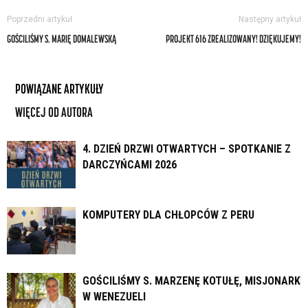
Poprzedni artykuł
Następny artykuł
GOŚCILIŚMY S. MARIĘ DOMALEWSKĄ
PROJEKT 616 ZREALIZOWANY! DZIĘKUJEMY!
POWIĄZANE ARTYKUŁY
WIĘCEJ OD AUTORA
4. DZIEŃ DRZWI OTWARTYCH – SPOTKANIE Z
DARCZYŃCAMI 2026
KOMPUTERY DLA CHŁOPCÓW Z PERU
GOŚCILIŚMY S. MARZENĘ KOTUŁĘ, MISJONARKĘ
W WENEZUELI