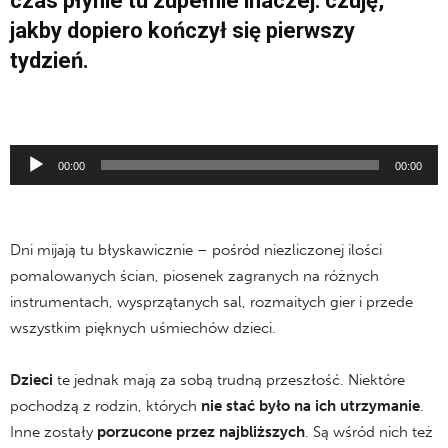
czas płynie tu zupełnie inaczej: czuję,
jakby dopiero kończył się pierwszy
tydzień.
Odtwarzacz
00:00
00:00
plików
dźwiękowych
Dni mijają tu błyskawicznie – pośród niezliczonej ilości
pomalowanych ścian, piosenek zagranych na różnych
instrumentach, wysprzątanych sal, rozmaitych gier i przede
wszystkim pięknych uśmiechów dzieci.
Dzieci
te jednak mają za sobą trudną przeszłość. Niektóre
pochodzą z rodzin, których
nie stać było na ich utrzymanie
.
Inne zostały
porzucone przez najbliższych
. Są wśród nich też