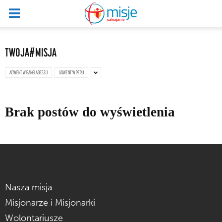
TWOJA#MISJA
ADWENT W BANGLADESZU
ADWENT W PERU
Brak postów do wyświetlenia
Nasza misja
Misjonarze i Misjonarki
Wolontariusze