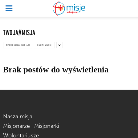
TWOJA#MISJA
ADWENT W BANGLADESZU
ADWENT W PERU
Brak postów do wyświetlenia
Nasza misja
Misjonarze i Misjonarki
Wolontariusze