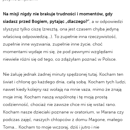
Na misji nigdy nie brakuje trudności i momentów, gdy
siadasz przed Bogiem, pytając „dlaczego?”
, a w odpowiedzi
słyszysz tylko ciszę (zresztą, ona jest czasem chyba jedyną
właściwą odpowiedzią…). To zupełnie inna rzeczywistość,
zupełnie inne wyzwania, zupełnie inne życie, choć
momentami wydaje mi się, że pod pewnymi względami
niewiele różni się od tego, co zdążyłam poznać w Polsce.
Nie żałuję jednak żadnej minuty spędzonej tutaj. Kocham ten
świat i chłonę go każdego dnia, całą sobą. Kocham tych ludzi,
nawet kiedy kolejny raz wołają na mnie vaza, mimo że znają
moje imię. Kocham naszą wspólnotę i tę moją prostą
codzienność, chociaż nie zawsze chce mi się wstać rano.
Kocham nasze dzieciaki poznane w oratorium, w Marana czy
podczas zajęć, naszych chłopców z domu Magone, małego
Toma… Kocham to moje wczoraj, dziś i jutro i nie