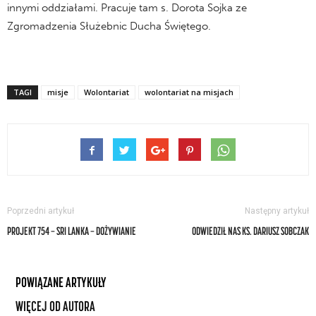
innymi oddziałami. Pracuje tam s. Dorota Sojka ze
Zgromadzenia Służebnic Ducha Świętego.
TAGI
misje
Wolontariat
wolontariat na misjach
Poprzedni artykuł
Następny artykuł
PROJEKT 754 — SRI LANKA — DOŻYWIANIE
ODWIEDZIŁ NAS KS. DARIUSZ SOBCZAK
POWIĄZANE ARTYKUŁY
WIĘCEJ OD AUTORA