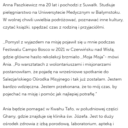
Anna Paszkiewicz ma 20 lat i pochodzi z Suwałk. Studiuje
pielęgniarstwo na Uniwersytecie Medycznym w Białymstoku.
W wolnej chwili uwielbia podróżować, poznawać inne kultury,
czytać książki, spędzać czas z rodziną i przyjaciółmi.
,,Pomysł z wyjazdem na misję pojawił się u mnie podczas
Festiwalu Campo Bosco w 2021 w Czerwińsku nad Wisłą,
gdzie główne hasło rekolekcji brzmiało ,,Moja Misja”- mówi
Ania. „Po warsztatach z wolontariuszami i misjonarzami
postanowiłam, że pojadę na wrześniowe spotkanie do
Salezjańskiego Ośrodka Misyjnego i tak już zostałam. Jestem
bardzo wdzięczna. Jestem przekonana, że to mój czas, by
pojechać na misję i pomóc jak najlepiej potrafię.”
Ania będzie pomagać w Kwahu Tafo, w południowej części
Ghany, gdzie znajduje się klinika św. Józefa. Jest to duży
ośrodek zdrowia z izbą porodową, laboratorium, apteką i