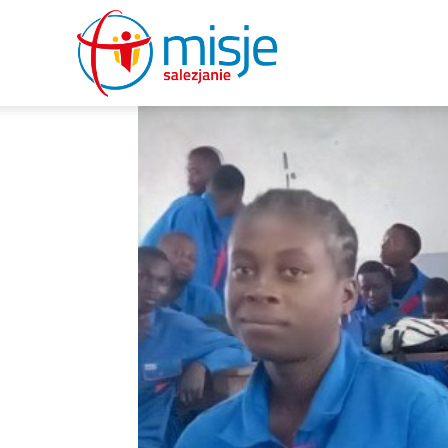
misje
salezjanie