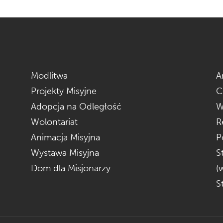
Modlitwa
A
Projekty Misyjne
C
Adopcja na Odległość
W
Wolontariat
R
Animacja Misyjna
P
Wystawa Misyjna
S
Dom dla Misjonarzy
(
S