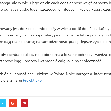
Konga, ale w wielu jego dzielnicach codzienność wciąż oznacza b
o od lat są blisko ludzi, szczególnie młodych i kobiet, którzy czę
rowany jest do kobiet i młodzieży w wieku od 15 do 42 lat, którzy
uczestnicy nauczą się czytać, pisać i liczyć, a także poznają pod
 dają realną szansę na samodzielność, pracę i lepsze życie dla nic
oły i centra edukacyjne, dobrze znają lokalne potrzeby i wiedzą, 
 przerwać krąg ubóstwa i wzmocnić całą lokalną społeczność.
 zbiórkę i pomóż dać ludziom w Pointe-Noire narzędzia, które zost
spieraj z nami
Projekt 875
ter