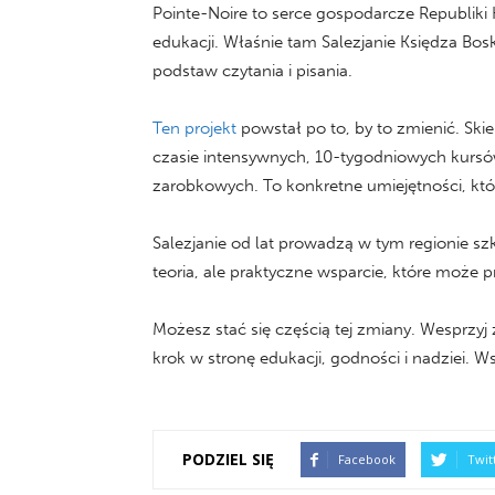
Pointe-Noire to serce gospodarcze Republiki 
edukacji. Właśnie tam Salezjanie Księdza Bosk
podstaw czytania i pisania.
Ten projekt
powstał po to, by to zmienić. Skie
czasie intensywnych, 10-tygodniowych kursów 
zarobkowych. To konkretne umiejętności, które
Salezjanie od lat prowadzą w tym regionie szk
teoria, ale praktyczne wsparcie, które może
Możesz stać się częścią tej zmiany. Wesprzyj
krok w stronę edukacji, godności i nadziei. W
PODZIEL SIĘ
Facebook
Twit