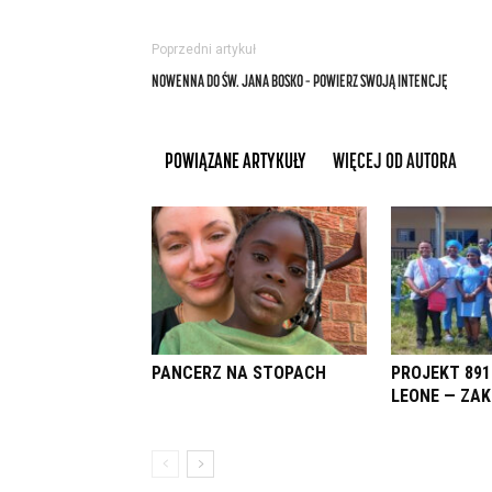
Poprzedni artykuł
NOWENNA DO ŚW. JANA BOSKO – POWIERZ SWOJĄ INTENCJĘ
POWIĄZANE ARTYKUŁY
WIĘCEJ OD AUTORA
PANCERZ NA STOPACH
PROJEKT 891
LEONE — ZA