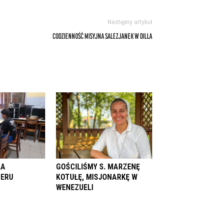
Następny artykuł
CODZIENNOŚĆ MISYJNA SALEZJANEK W DILLA
LA
GOŚCILIŚMY S. MARZENĘ
PERU
KOTUŁĘ, MISJONARKĘ W
WENEZUELI