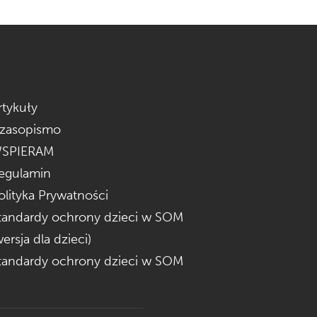
rtykuły
zasopismo
SPIERAM
egulamin
olityka Prywatności
tandardy ochrony dzieci w SOM
wersja dla dzieci)
tandardy ochrony dzieci w SOM