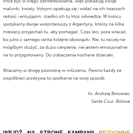
chce być w kręgu zainteresowania, więc pokazują swoje
malunki, kwiaty, którymi opiekują się i widać na ich twarzach
radość i entuzjazm, rzadko ich tu ktoś odwiedza. W końcu
spotykamy dwoje wolontariuszy z Argentyny, którzy na kilka
miesięcy przyjechali tu, aby pomagać. Czas leci, pora wracać,
bo jutro z samego ranka kolejne obowiązki. Nie, tu raczej nie
mógłbym służyć, za dużo cierpienia, nie jestem emocjonalnie
na to przygotowany. Do zobaczenia kochane dzieciaki.
Wracamy w drogę powrotną w milczeniu. Pewno każdy ze
współbraci przeżywa to spotkanie na swój sposób.
ks. Andrzej Borowiec
Santa Cruz, Boliwia
WEJDŹ NA STRONĘ KAMPANII
BEZDOMNE