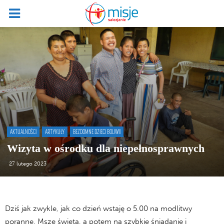
AKTUALNOŚCI
ARTYKUŁY
BEZDOMNE DZIECI BOLIWII
Wizyta w ośrodku dla niepełnosprawnych
27 lutego 2023
Dziś jak zwykle, jak co dzień wstaję o 5.00 na modlitwy
poranne, Mszę świętą, a potem na szybkie śniadanie i