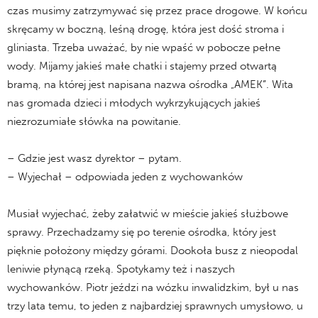
czas musimy zatrzymywać się przez prace drogowe. W końcu
skręcamy w boczną, leśną drogę, która jest dość stroma i
gliniasta. Trzeba uważać, by nie wpaść w pobocze pełne
wody. Mijamy jakieś małe chatki i stajemy przed otwartą
bramą, na której jest napisana nazwa ośrodka „AMEK”. Wita
nas gromada dzieci i młodych wykrzykujących jakieś
niezrozumiałe słówka na powitanie.
– Gdzie jest wasz dyrektor – pytam.
– Wyjechał – odpowiada jeden z wychowanków
Musiał wyjechać, żeby załatwić w mieście jakieś służbowe
sprawy. Przechadzamy się po terenie ośrodka, który jest
pięknie położony między górami. Dookoła busz z nieopodal
leniwie płynącą rzeką. Spotykamy też i naszych
wychowanków. Piotr jeździ na wózku inwalidzkim, był u nas
trzy lata temu, to jeden z najbardziej sprawnych umysłowo, u