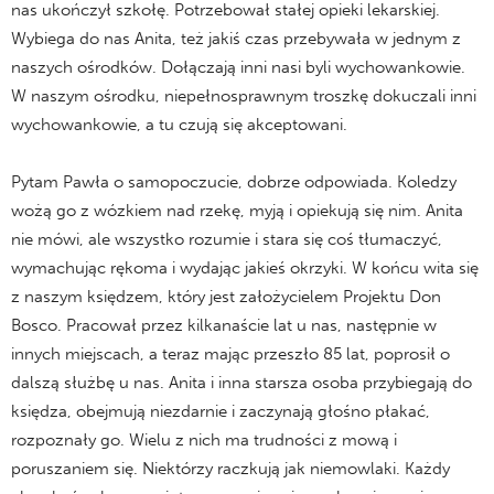
nas ukończył szkołę. Potrzebował stałej opieki lekarskiej.
Wybiega do nas Anita, też jakiś czas przebywała w jednym z
naszych ośrodków. Dołączają inni nasi byli wychowankowie.
W naszym ośrodku, niepełnosprawnym troszkę dokuczali inni
wychowankowie, a tu czują się akceptowani.
Pytam Pawła o samopoczucie, dobrze odpowiada. Koledzy
wożą go z wózkiem nad rzekę, myją i opiekują się nim. Anita
nie mówi, ale wszystko rozumie i stara się coś tłumaczyć,
wymachując rękoma i wydając jakieś okrzyki. W końcu wita się
z naszym księdzem, który jest założycielem Projektu Don
Bosco. Pracował przez kilkanaście lat u nas, następnie w
innych miejscach, a teraz mając przeszło 85 lat, poprosił o
dalszą służbę u nas. Anita i inna starsza osoba przybiegają do
księdza, obejmują niezdarnie i zaczynają głośno płakać,
rozpoznały go. Wielu z nich ma trudności z mową i
poruszaniem się. Niektórzy raczkują jak niemowlaki. Każdy