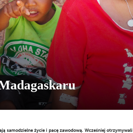
 Madagaskaru
ają samodzielne życie i pacę zawodową. Wcześniej otrzymywal