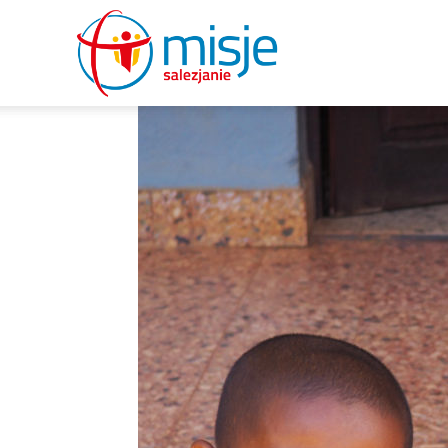
misje
salezjanie