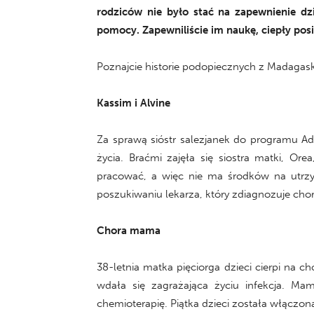
rodziców nie było stać na zapewnienie dzi
pomocy. Zapewniliście im naukę, ciepły posi
Poznajcie historie podopiecznych z Madagas
Kassim i Alvine
Za sprawą sióstr salezjanek do programu Ad
życia. Braćmi zajęła się siostra matki, O
pracować, a więc nie ma środków na utrzyma
poszukiwaniu lekarza, który zdiagnozuje chor
Chora mama
38-letnia matka pięciorga dzieci cierpi na
wdała się zagrażająca życiu infekcja. Ma
chemioterapię. Piątka dzieci została włączo