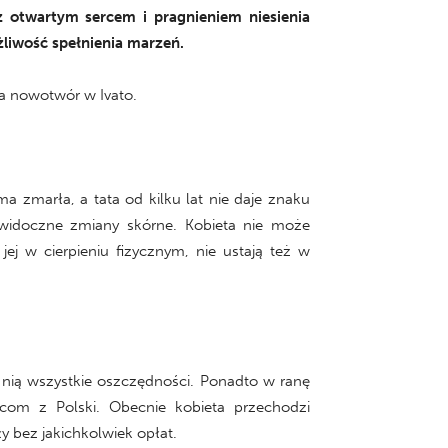
 z otwartym sercem i pragnieniem niesienia
żliwość spełnienia marzeń.
a nowotwór w Ivato.
 zmarła, a tata od kilku lat nie daje znaku
e widoczne zmiany skórne. Kobieta nie może
ej w cierpieniu fizycznym, nie ustają też w
 nią wszystkie oszczędności. Ponadto w ranę
ńcom z Polski. Obecnie kobieta przechodzi
 bez jakichkolwiek opłat.