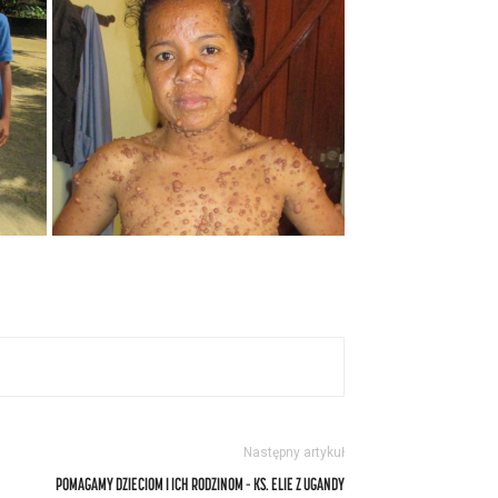
Następny artykuł
POMAGAMY DZIECIOM I ICH RODZINOM – KS. ELIE Z UGANDY