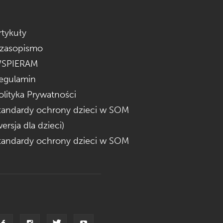
rtykuły
zasopismo
SPIERAM
egulamin
olityka Prywatności
tandardy ochrony dzieci w SOM
wersja dla dzieci)
tandardy ochrony dzieci w SOM