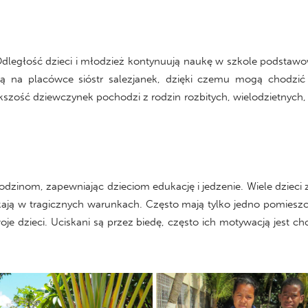
ległość dzieci i młodzież kontynuują naukę w szkole podstawo
ą na placówce sióstr salezjanek, dzięki czemu mogą chodzić
ększość dziewczynek pochodzi z rodzin rozbitych, wielodzietnych
 rodzinom, zapewniając dzieciom edukację i jedzenie. Wiele dzie
ją w tragicznych warunkach. Często mają tylko jedno pomieszcze
je dzieci. Uciskani są przez biedę, często ich motywacją jest c