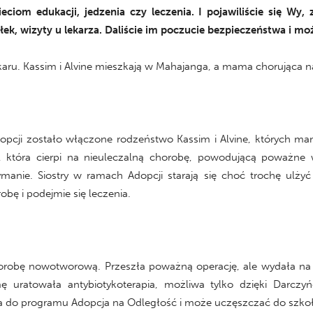
eciom edukacji, jedzenia czy leczenia. I pojawiliście się Wy,
łek, wizyty u lekarza. Daliście im poczucie bezpieczeństwa i mo
karu. Kassim i Alvine mieszkają w Mahajanga, a mama chorująca n
opcji zostało włączone rodzeństwo Kassim i Alvine, których mama
rea, która cierpi na nieuleczalną chorobę, powodującą poważn
nie. Siostry w ramach Adopcji starają się choć trochę ulżyć j
obę i podejmie się leczenia.
 chorobę nowotworową. Przeszła poważną operację, ale wydała na
mę uratowała antybiotykoterapia, możliwa tylko dzięki Darczy
na do programu Adopcja na Odległość i może uczęszczać do szkoły