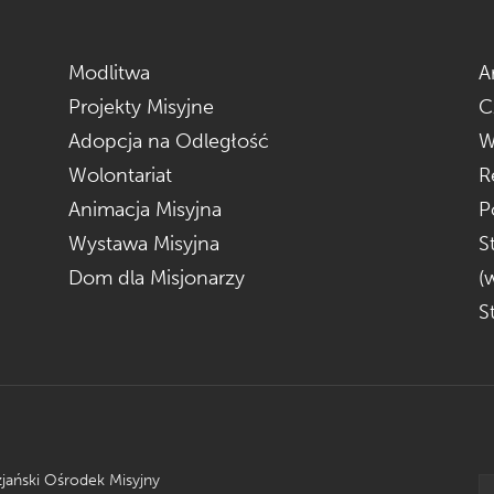
Modlitwa
A
Projekty Misyjne
C
Adopcja na Odległość
W
Wolontariat
R
Animacja Misyjna
P
Wystawa Misyjna
S
Dom dla Misjonarzy
(
S
zjański Ośrodek Misyjny