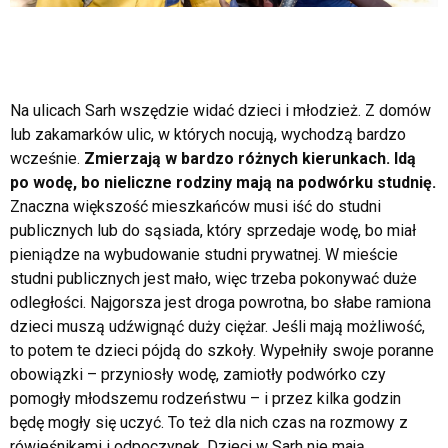
.
Na ulicach Sarh wszędzie widać dzieci i młodzież. Z domów
lub zakamarków ulic, w których nocują, wychodzą bardzo
wcześnie.
Zmierzają w bardzo różnych kierunkach. Idą
po wodę, bo nieliczne rodziny mają na podwórku studnię.
Znaczna większość mieszkańców musi iść do studni
publicznych lub do sąsiada, który sprzedaje wodę, bo miał
pieniądze na wybudowanie studni prywatnej. W mieście
studni publicznych jest mało, więc trzeba pokonywać duże
odległości. Najgorsza jest droga powrotna, bo słabe ramiona
dzieci muszą udźwignąć duży ciężar. Jeśli mają możliwość,
to potem te dzieci pójdą do szkoły. Wypełniły swoje poranne
obowiązki – przyniosły wodę, zamiotły podwórko czy
pomogły młodszemu rodzeństwu – i przez kilka godzin
będę mogły się uczyć. To też dla nich czas na rozmowy z
rówieśnikami i odpoczynek. Dzieci w Sarh nie mają