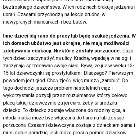
beztroskiego dzieciństwa. W ich rodzinach brakuje jedzenia i
ubrań. Czasami przychodzą na lekcje brudne, w
niewypranych mundurkach i bez butów.
Inne dzieci idą rano do pracy lub będę szukać jedzenia. W
ich domach ubóstwo jest skrajne, nie mają możliwości
zdobywania edukacji. Niektóre zostały porzucone.
Dużo
tych dzieci zaczyna żyć na ulicy. Kradną, wpadają w nałogi i
zaczynają sprzedawać swoje ciało. Bywa, że już w wieku 13-
15 lat dziewczynki są prostytutkami. Dlaczego? Pierwszym
powodem jest głód. Chcą zjeść, więc muszą „zarobić”. Do
tego dochodzi jeszcze problem nastoletnich ciąż i
wykorzystania pozycji przez muzułmanów, którzy celowo
płacą takiej dziewczynie za jej ciało, żeby ta urodziła
dziecko. To dziecko zostaje włączone do rodziny ojca, a
młoda matka może być włączona do haremu lub zostaje
porzucona. Czasami dziewczyna zostaje z dzieckiem sama i
musi sobie poradzić, jeśli może prosi o pomoc dziadków.