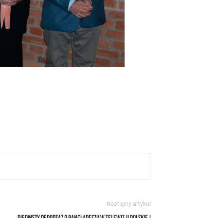
Następny artykuł
PIERWSZY REPORTAŻ O BANGLADESZU W TELEWIZJI POLSKIEJ