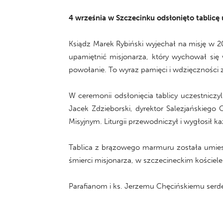
4 września w Szczecinku odsłonięto tablicę 
Ksiądz Marek Rybiński wyjechał na misję w 2
upamiętnić misjonarza, który wychował się 
powołanie. To wyraz pamięci i wdzięczności z
W ceremonii odsłonięcia tablicy uczestniczyli
Jacek Zdzieborski, dyrektor Salezjańskiego
Misyjnym. Liturgii przewodniczył i wygłosił ka
Tablica z brązowego marmuru została umiesz
śmierci misjonarza, w szczecineckim kościel
Parafianom i ks. Jerzemu Chęcińskiemu serde