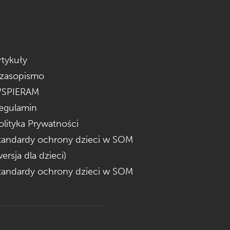
rtykuły
zasopismo
SPIERAM
egulamin
olityka Prywatności
tandardy ochrony dzieci w SOM
wersja dla dzieci)
tandardy ochrony dzieci w SOM