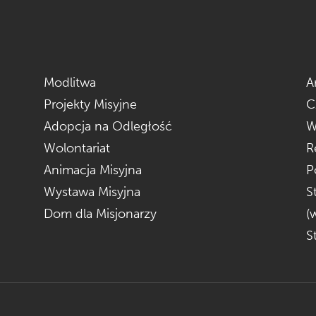
Modlitwa
A
Projekty Misyjne
C
Adopcja na Odległość
W
Wolontariat
R
Animacja Misyjna
P
Wystawa Misyjna
S
Dom dla Misjonarzy
(
S