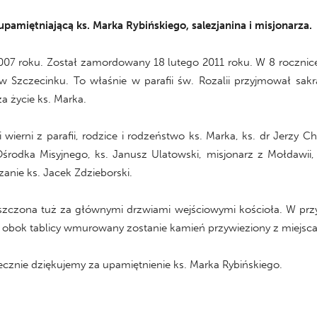
upamiętniającą ks. Marka Rybińskiego, salezjanina i misjonarza.
007 roku. Został zamordowany 18 lutego 2011 roku. W 8 rocznicę 
w Szczecinku. To właśnie w parafii św. Rozalii przyjmował sak
a życie ks. Marka.
 wierni z parafii, rodzice i rodzeństwo ks. Marka, ks. dr Jerzy Chę
 Ośrodka Misyjnego, ks. Janusz Ulatowski, misjonarz z Mołdaw
zanie ks. Jacek Zdzieborski.
czona tuż za głównymi drzwiami wejściowymi kościoła. W przys
e obok tablicy wmurowany zostanie kamień przywieziony z miejsca
cznie dziękujemy za upamiętnienie ks. Marka Rybińskiego.