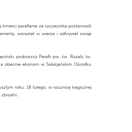
śmierci parafianie ze szczecinka postanowili
ramenty, wzrastał w wierze i odkrywał swoje
ciński, proboszcz Parafii pw. św. Rozalii, ks.
ii, a obecnie ekonom w Salezjańskim Ośrodku
złym roku, 18 lutego, w rocznicę tragicznej
 zbrodni.