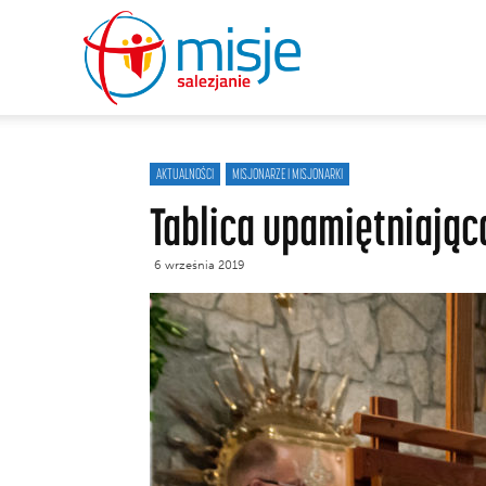
misje
salezjanie
AKTUALNOŚCI
MISJONARZE I MISJONARKI
Tablica upamiętniając
6 września 2019