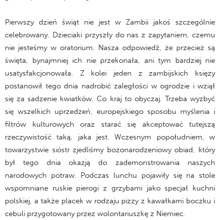
Pierwszy dzień świąt nie jest w Zambii jakoś szczególnie
celebrowany. Dzieciaki przyszły do nas z zapytaniem, czemu
nie jesteśmy w oratorium. Nasza odpowiedź, że przecież są
święta, bynajmniej ich nie przekonała, ani tym bardziej nie
usatysfakcjonowała. Z kolei jeden z zambijskich księży
postanowił tego dnia nadrobić zaległości w ogrodzie i wziął
się za sadzenie kwiatków. Co kraj to obyczaj. Trzeba wyzbyć
się wszelkich uprzedzeń, europejskiego sposobu myślenia i
filtrów kulturowych oraz starać się akceptować tutejszą
rzeczywistość taką, jaka jest. Wczesnym popołudniem, w
towarzystwie sióstr zjedliśmy bożonarodzeniowy obiad, który
był tego dnia okazją do zademonstrowania naszych
narodowych potraw. Podczas lunchu pojawiły się na stole
wspomniane ruskie pierogi z grzybami jako specjał kuchni
polskiej, a także placek w rodzaju pizzy z kawałkami boczku i
cebuli przygotowany przez wolontariuszkę z Niemiec.