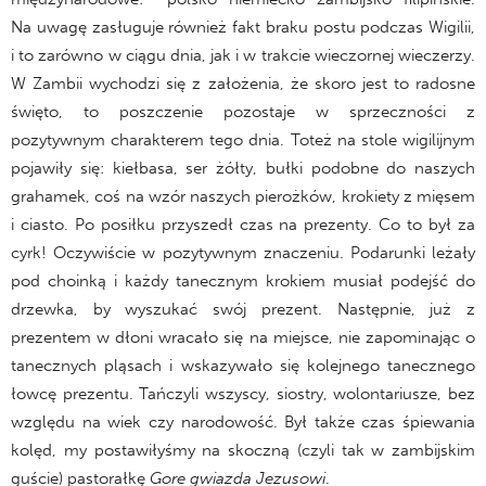
Na uwagę zasługuje również fakt braku postu podczas Wigilii,
i to zarówno w ciągu dnia, jak i w trakcie wieczornej wieczerzy.
W Zambii wychodzi się z założenia, że skoro jest to radosne
święto, to poszczenie pozostaje w sprzeczności z
pozytywnym charakterem tego dnia. Toteż na stole wigilijnym
pojawiły się: kiełbasa, ser żółty, bułki podobne do naszych
grahamek, coś na wzór naszych pierożków, krokiety z mięsem
i ciasto. Po posiłku przyszedł czas na prezenty. Co to był za
cyrk! Oczywiście w pozytywnym znaczeniu. Podarunki leżały
pod choinką i każdy tanecznym krokiem musiał podejść do
drzewka, by wyszukać swój prezent. Następnie, już z
prezentem w dłoni wracało się na miejsce, nie zapominając o
tanecznych pląsach i wskazywało się kolejnego tanecznego
łowcę prezentu. Tańczyli wszyscy, siostry, wolontariusze, bez
względu na wiek czy narodowość. Był także czas śpiewania
kolęd, my postawiłyśmy na skoczną (czyli tak w zambijskim
guście) pastorałkę
Gore gwiazda Jezusowi
.