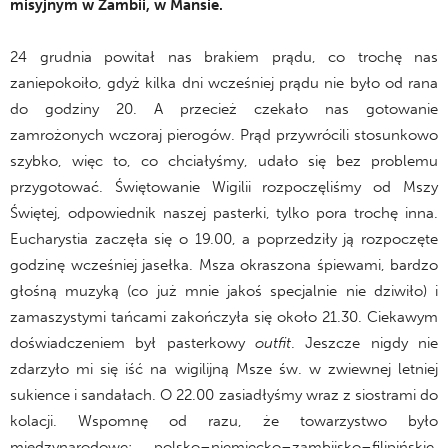
misyjnym w Zambii, w Mansie.
24 grudnia powitał nas brakiem prądu, co trochę nas
zaniepokoiło, gdyż kilka dni wcześniej prądu nie było od rana
do godziny 20. A przecież czekało nas gotowanie
zamrożonych wczoraj pierogów. Prąd przywrócili stosunkowo
szybko, więc to, co chciałyśmy, udało się bez problemu
przygotować. Świętowanie Wigilii rozpoczęliśmy od Mszy
Świętej, odpowiednik naszej pasterki, tylko pora trochę inna.
Eucharystia zaczęła się o 19.00, a poprzedziły ją rozpoczęte
godzinę wcześniej jasełka. Msza okraszona śpiewami, bardzo
głośną muzyką (co już mnie jakoś specjalnie nie dziwiło) i
zamaszystymi tańcami zakończyła się około 21.30. Ciekawym
doświadczeniem był pasterkowy
outfit
. Jeszcze nigdy nie
zdarzyło mi się iść na wigilijną Msze św. w zwiewnej letniej
sukience i sandałach. O 22.00 zasiadłyśmy wraz z siostrami do
kolacji. Wspomnę od razu, że towarzystwo było
międzynarodowe: polsko–niemiecko–zambijsko–filipińskie.