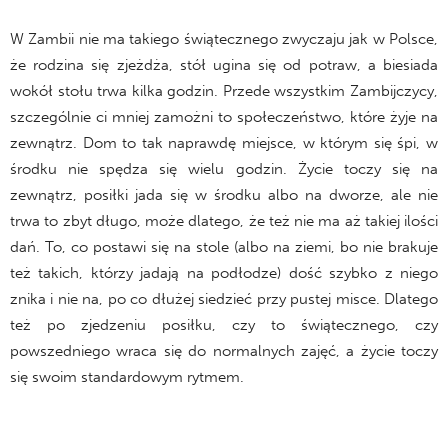
W Zambii nie ma takiego świątecznego zwyczaju jak w Polsce,
że rodzina się zjeżdża, stół ugina się od potraw, a biesiada
wokół stołu trwa kilka godzin. Przede wszystkim Zambijczycy,
szczególnie ci mniej zamożni to społeczeństwo, które żyje na
zewnątrz. Dom to tak naprawdę miejsce, w którym się śpi, w
środku nie spędza się wielu godzin. Życie toczy się na
zewnątrz, posiłki jada się w środku albo na dworze, ale nie
trwa to zbyt długo, może dlatego, że też nie ma aż takiej ilości
dań. To, co postawi się na stole (albo na ziemi, bo nie brakuje
też takich, którzy jadają na podłodze) dość szybko z niego
znika i nie na, po co dłużej siedzieć przy pustej misce. Dlatego
też po zjedzeniu posiłku, czy to świątecznego, czy
powszedniego wraca się do normalnych zajęć, a życie toczy
się swoim standardowym rytmem.