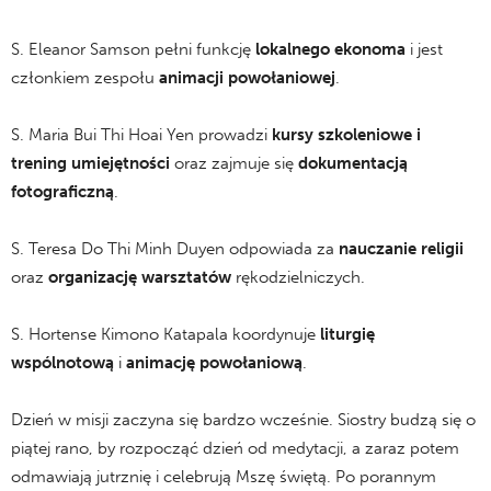
S. Eleanor Samson pełni funkcję
lokalnego ekonoma
i jest
członkiem zespołu
animacji powołaniowej
.
S. Maria Bui Thi Hoai Yen prowadzi
kursy szkoleniowe i
trening umiejętności
oraz zajmuje się
dokumentacją
fotograficzną
.
S. Teresa Do Thi Minh Duyen odpowiada za
nauczanie religii
oraz
organizację warsztatów
rękodzielniczych.
S. Hortense Kimono Katapala koordynuje
liturgię
wspólnotową
i
animację powołaniową
.
Dzień w misji zaczyna się bardzo wcześnie. Siostry budzą się o
piątej rano, by rozpocząć dzień od medytacji, a zaraz potem
odmawiają jutrznię i celebrują Mszę świętą. Po porannym