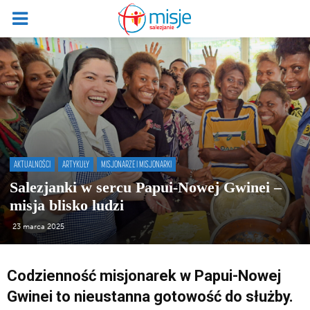
AKTUALNOŚCI
ARTYKUŁY
MISJONARZE I MISJONARKI
Salezjanki w sercu Papui-Nowej Gwinei –
misja blisko ludzi
23 marca 2025
Codzienność misjonarek w Papui-Nowej
Gwinei to nieustanna gotowość do służby.