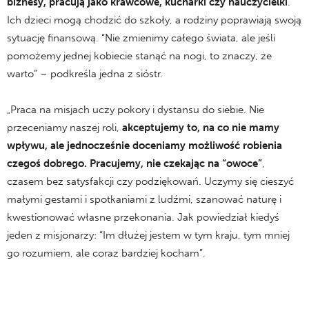
biznesy, pracują jako krawcowe, kucharki czy nauczycielki
.
Ich dzieci mogą chodzić do szkoły, a rodziny poprawiają swoją
sytuację finansową. “Nie zmienimy całego świata, ale jeśli
pomożemy jednej kobiecie stanąć na nogi, to znaczy, że
warto” – podkreśla jedna z sióstr.
„Praca na misjach uczy pokory i dystansu do siebie. Nie
przeceniamy naszej roli,
akceptujemy to, na co nie mamy
wpływu, ale jednocześnie doceniamy możliwość robienia
czegoś dobrego. Pracujemy, nie czekając na “owoce”
,
czasem bez satysfakcji czy podziękowań. Uczymy się cieszyć
małymi gestami i spotkaniami z ludźmi, szanować naturę i
kwestionować własne przekonania. Jak powiedział kiedyś
jeden z misjonarzy: “Im dłużej jestem w tym kraju, tym mniej
go rozumiem, ale coraz bardziej kocham”.