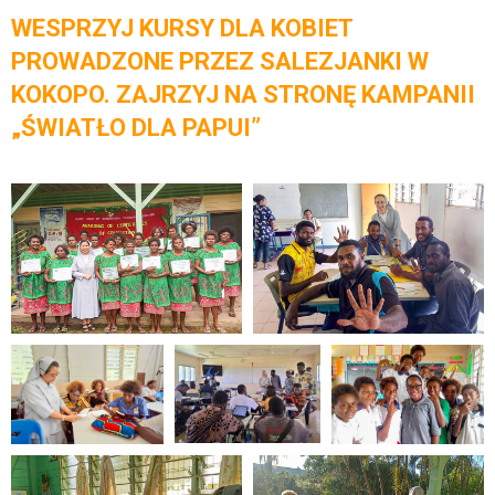
WESPRZYJ KURSY DLA KOBIET
PROWADZONE PRZEZ SALEZJANKI W
KOKOPO. ZAJRZYJ NA STRONĘ KAMPANII
„ŚWIATŁO DLA PAPUI”