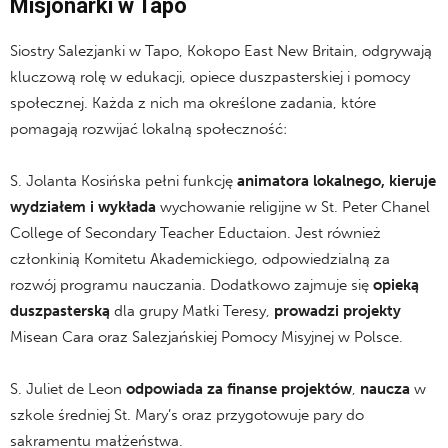
Misjonarki w Tapo
Siostry Salezjanki w Tapo, Kokopo East New Britain, odgrywają
kluczową rolę w edukacji, opiece duszpasterskiej i pomocy
społecznej. Każda z nich ma określone zadania, które
pomagają rozwijać lokalną społeczność:
S. Jolanta Kosińska pełni funkcję
animatora lokalnego, kieruje
wydziałem i wykłada
wychowanie religijne w St. Peter Chanel
College of Secondary Teacher Eductaion. Jest również
członkinią Komitetu Akademickiego, odpowiedzialną za
rozwój programu nauczania. Dodatkowo zajmuje się
opieką
duszpasterską
dla grupy Matki Teresy,
prowadzi projekty
Misean Cara oraz Salezjańskiej Pomocy Misyjnej w Polsce.
S. Juliet de Leon
odpowiada za finanse projektów
,
naucza
w
szkole średniej St. Mary’s oraz przygotowuje pary do
sakramentu małżeństwa.