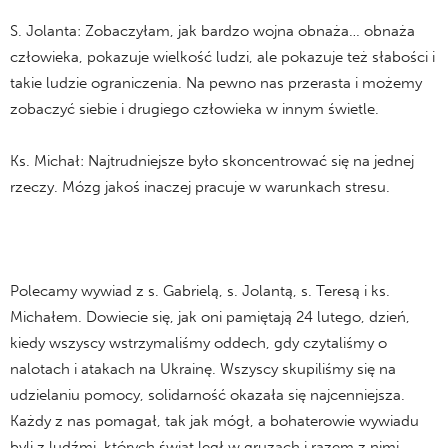
S. Jolanta: Zobaczyłam, jak bardzo wojna obnaża… obnaża
człowieka, pokazuje wielkość ludzi, ale pokazuje też słabości i
takie ludzie ograniczenia. Na pewno nas przerasta i możemy
zobaczyć siebie i drugiego człowieka w innym świetle.
Ks. Michał: Najtrudniejsze było skoncentrować się na jednej
rzeczy. Mózg jakoś inaczej pracuje w warunkach stresu.
Polecamy wywiad z s. Gabrielą, s. Jolantą, s. Teresą i ks.
Michałem. Dowiecie się, jak oni pamiętają 24 lutego, dzień,
kiedy wszyscy wstrzymaliśmy oddech, gdy czytaliśmy o
nalotach i atakach na Ukrainę. Wszyscy skupiliśmy się na
udzielaniu pomocy, solidarność okazała się najcenniejsza.
Każdy z nas pomagał, tak jak mógł, a bohaterowie wywiadu
byli z ludźmi, których świat legł w gruzach i razem z nimi