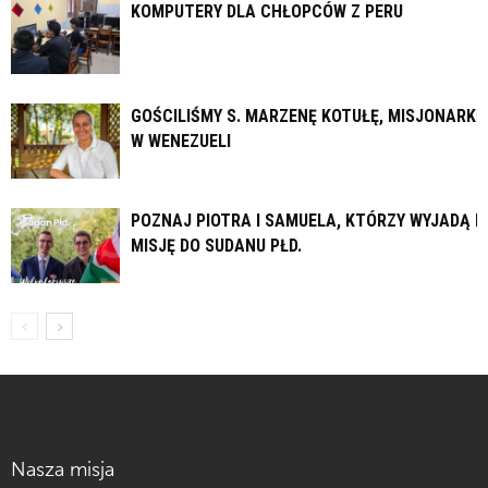
KOMPUTERY DLA CHŁOPCÓW Z PERU
GOŚCILIŚMY S. MARZENĘ KOTUŁĘ, MISJONARKĘ
W WENEZUELI
POZNAJ PIOTRA I SAMUELA, KTÓRZY WYJADĄ N
MISJĘ DO SUDANU PŁD.
Nasza misja