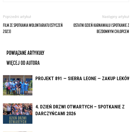
Poprzedni artykuł
Następny artykuł
FILM ZE SPOTKANIA WOLONTARIATU (STYCZEŃ
OSTATNI DZIEŃ KARNAWAŁU I SPOTKANIE Z
2023)
BEZDOMNYM CHŁOPCEM
POWIĄZANE ARTYKUŁY
WIĘCEJ OD AUTORA
PROJEKT 891 — SIERRA LEONE — ZAKUP LEKÓW
4. DZIEŃ DRZWI OTWARTYCH – SPOTKANIE Z
DARCZYŃCAMI 2026