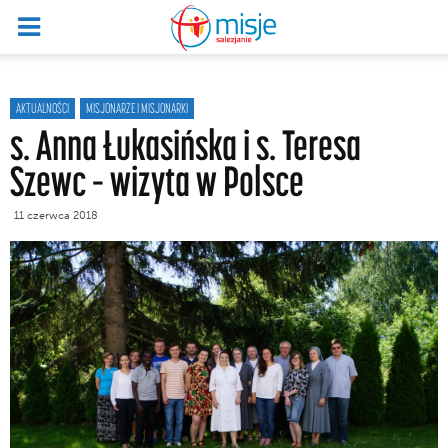
AKTUALNOŚCI
MISJONARZE I MISJONARKI
s. Anna Łukasińska i s. Teresa
Szewc – wizyta w Polsce
11 czerwca 2018