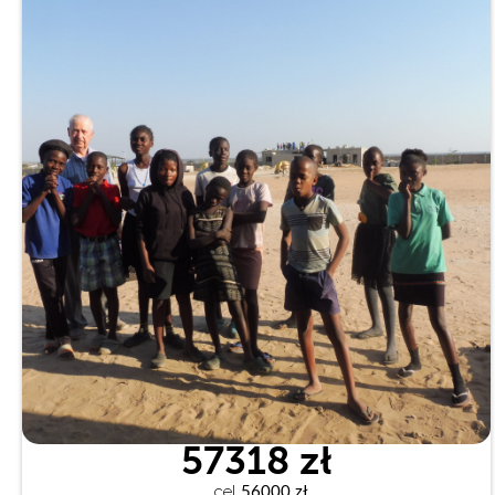
57318 zł
cel
 56000 zł