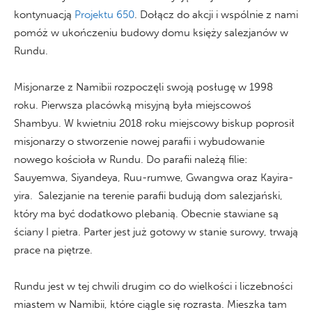
kontynuacją
Projektu 650
. Dołącz do akcji i wspólnie z nami
pomóż w ukończeniu budowy domu księży salezjanów w
Rundu.
Misjonarze z Namibii rozpoczęli swoją posługę w 1998
roku. Pierwsza placówką misyjną była miejscowoś
Shambyu. W kwietniu 2018 roku miejscowy biskup poprosił
misjonarzy o stworzenie nowej parafii i wybudowanie
nowego kościoła w Rundu. Do parafii należą filie:
Sauyemwa, Siyandeya, Ruu-rumwe, Gwangwa oraz Kayira-
yira. Salezjanie na terenie parafii budują dom salezjański,
który ma być dodatkowo plebanią. Obecnie stawiane są
ściany I pietra. Parter jest już gotowy w stanie surowy, trwają
prace na piętrze.
Rundu jest w tej chwili drugim co do wielkości i liczebności
miastem w Namibii, które ciągle się rozrasta. Mieszka tam