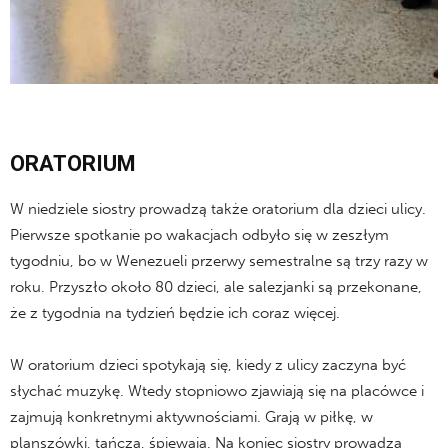
ORATORIUM
W niedziele siostry prowadzą także oratorium dla dzieci ulicy.
Pierwsze spotkanie po wakacjach odbyło się w zeszłym
tygodniu, bo w Wenezueli przerwy semestralne są trzy razy w
roku. Przyszło około 80 dzieci, ale salezjanki są przekonane,
że z tygodnia na tydzień będzie ich coraz więcej.
W oratorium dzieci spotykają się, kiedy z ulicy zaczyna być
słychać muzykę. Wtedy stopniowo zjawiają się na placówce i
zajmują konkretnymi aktywnościami. Grają w piłkę, w
planszówki, tańczą, śpiewają. Na koniec siostry prowadzą