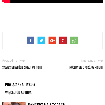
Poprzedni artykuł
Następny artykuł
SYLWESTER WRÓCIŁ Z MISJI W ETIOPII
MÓDLMY SIĘ O POKÓJ W NIGERII
POWIĄZANE ARTYKUŁY
WIĘCEJ OD AUTORA
PANCERZ NA STOPACH