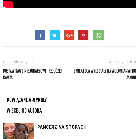
Poprzedni artykuł
Następny artykuł
POSTAW KAWĘ MISJONARZOWI – KS. JÓZEF
EMILA I OLA WYLECIAŁY NA WOLONTARIAT DO
KAMZA
ZAMBII
POWIĄZANE ARTYKUŁY
WIĘCEJ OD AUTORA
PANCERZ NA STOPACH