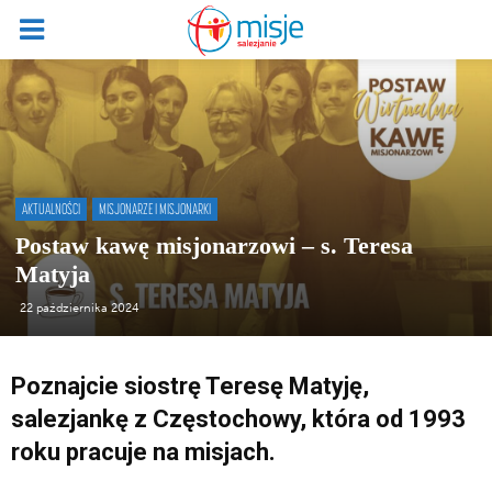
AKTUALNOŚCI
MISJONARZE I MISJONARKI
Postaw kawę misjonarzowi – s. Teresa
Matyja
22 października 2024
Poznajcie siostrę Teresę Matyję,
salezjankę z Częstochowy, która od 1993
roku pracuje na misjach.