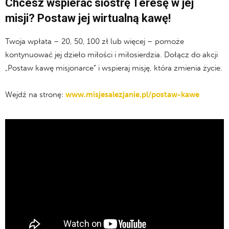
Chcesz wspierać siostrę Teresę w jej
misji? Postaw jej wirtualną kawę!
Twoja wpłata – 20, 50, 100 zł lub więcej – pomoże
kontynuować jej dzieło miłości i miłosierdzia. Dołącz do akcji
„Postaw kawę misjonarce” i wspieraj misję, która zmienia życie.
Wejdź na stronę:
www.misjesalezjanie.pl/postaw-kawe