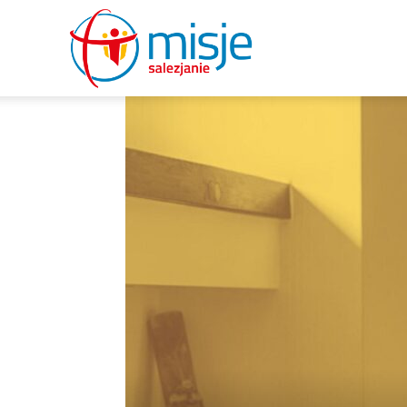
misje
salezjanie