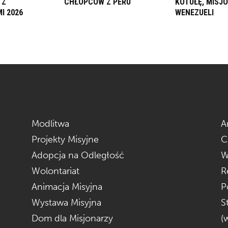
 Z
CHŁOPCÓW Z PERU
KOTUŁĘ, MISJ
I 2026
WENEZUELI
Modlitwa
A
Projekty Misyjne
C
Adopcja na Odległość
W
Wolontariat
R
Animacja Misyjna
P
Wystawa Misyjna
S
Dom dla Misjonarzy
(