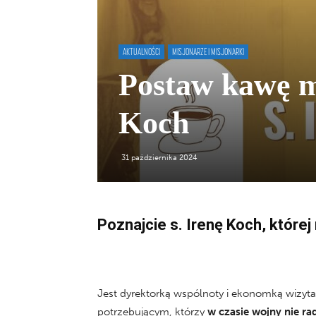
AKTUALNOŚCI
MISJONARZE I MISJONARKI
Postaw kawę mi
Koch
31 października 2024
Poznajcie s. Irenę Koch, które
Jest dyrektorką wspólnoty i ekonomką wizyta
potrzebującym, którzy
w czasie wojny nie ra