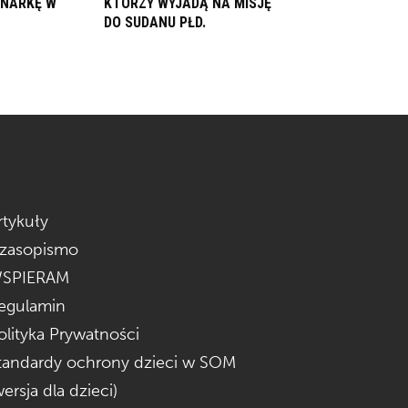
ONARKĘ W
KTÓRZY WYJADĄ NA MISJĘ
DO SUDANU PŁD.
rtykuły
zasopismo
SPIERAM
egulamin
olityka Prywatności
tandardy ochrony dzieci w SOM
wersja dla dzieci)