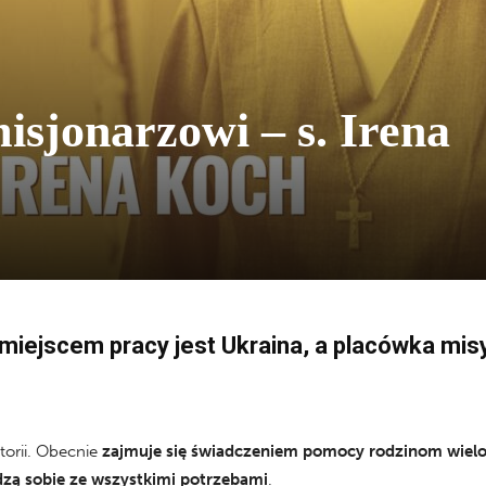
sjonarzowi – s. Irena
j miejscem pracy jest Ukraina, a placówka mis
torii. Obecnie
zajmuje się świadczeniem pomocy rodzinom wiel
dzą sobie ze wszystkimi potrzebami
.