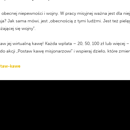
 obecnej niepewności i wojny. W pracy misyjnej ważna jest dla ni
isja? Jak sama mówi, jest „obecnością z tymi ludźmi. Jest też pie
żającej się wojny”.
ostaw jej wirtualną kawę! Każda wpłata – 20, 50, 100 zł lub więce
akcji „Postaw kawę misjonarzowi” i wspieraj dzieło, które zmieni
ostaw-kawe