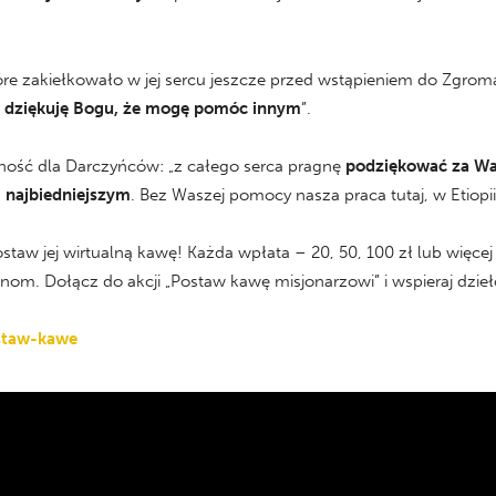
które zakiełkowało w jej sercu jeszcze przed wstąpieniem do Zgro
i dziękuję Bogu, że mogę pomóc innym
”.
ność dla Darczyńców: „z całego serca pragnę
podziękować za Wa
m najbiedniejszym
. Bez Waszej pomocy nasza praca tutaj, w Etiopi
Postaw jej wirtualną kawę! Każda wpłata – 20, 50, 100 zł lub wię
nom. Dołącz do akcji „Postaw kawę misjonarzowi” i wspieraj dzieło
ostaw-kawe