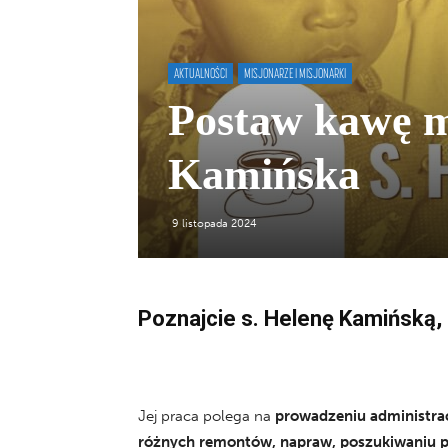
AKTUALNOŚCI
MISJONARZE I MISJONARKI
Postaw kawę m
Kamińska
9 listopada 2024
Poznajcie s. Helenę Kamińską, k
Jej praca polega na
prowadzeniu administrac
różnych remontów, napraw, poszukiwaniu 