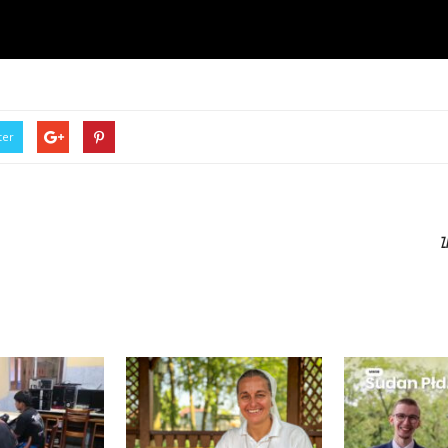
ter
Z