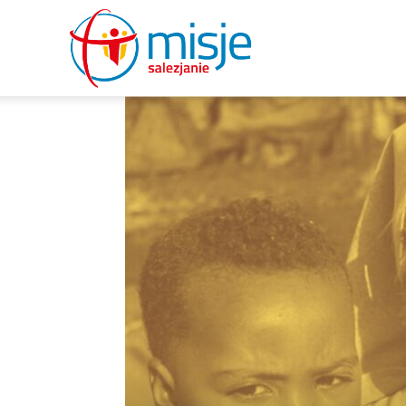
misje
salezjanie