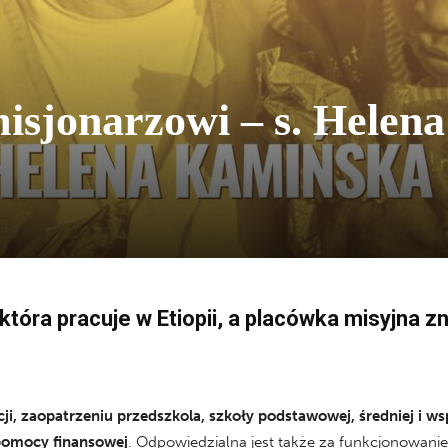
isjonarzowi – s. Helena
tóra pracuje w Etiopii, a placówka misyjna z
ji, zaopatrzeniu przedszkola, szkoły podstawowej, średniej i 
pomocy finansowej
. Odpowiedzialna jest także za funkcjonowan