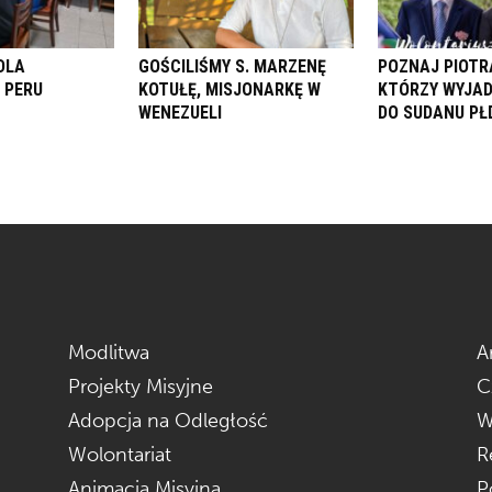
DLA
GOŚCILIŚMY S. MARZENĘ
POZNAJ PIOTR
 PERU
KOTUŁĘ, MISJONARKĘ W
KTÓRZY WYJAD
WENEZUELI
DO SUDANU PŁD
Modlitwa
A
Projekty Misyjne
C
Adopcja na Odległość
W
Wolontariat
R
Animacja Misyjna
P