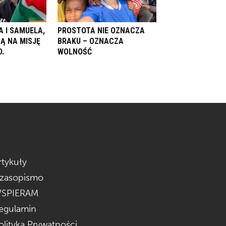
A I SAMUELA,
PROSTOTA NIE OZNACZA
Ą NA MISJĘ
BRAKU – OZNACZA
.
WOLNOŚĆ
rtykuły
zasopismo
SPIERAM
egulamin
olityka Prywatności