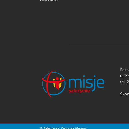
Sale
ul. 
tel. 
Skon
© Salezjański Ośrodek Misyjny