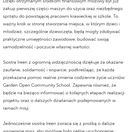
Dzięki otrzymanym środkom finansowym możliwy był już
zakup pierwszej części maszyn do szycia oraz niezbędnego
sprzętu do powstającej pracowni krawieckiej w szkole. To
ważny krok w stronę stworzenia miejsca, w którym dzieci i
młodzież, szczególnie dziewczęta, będą mogły zdobywać
praktyczne umiejętności zawodowe, budować swoją
samodzielność i poczucie własnej wartości.
Siostra Ireen z ogromną wdzięcznością dziękuje za okazane
zaufanie, solidarność i wsparcie, podkreślając, że każda
przekazana pomoc realnie zmienia codzienne życie uczniów
Garden Open Community School. Zapewnia również, że
będzie na bieżąco informować o kolejnych etapach realizacji
projektu oraz o dalszych działaniach podejmowanych w
ramach misji.
Jednocześnie siostra Ireen zwraca się z prośbą o dalsze
wspieranie misji, aby możliwe było pełne uruchomienie