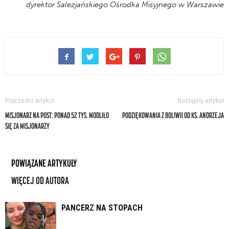
dyrektor Salezjańskiego Ośrodka Misyjnego w Warszawie
Poprzedni artykuł
Następny artykuł
MISJONARZ NA POST: PONAD 52 TYS. MODLIŁO
PODZIĘKOWANIA Z BOLIWII OD KS. ANDRZEJA
SIĘ ZA MISJONARZY
POWIĄZANE ARTYKUŁY
WIĘCEJ OD AUTORA
PANCERZ NA STOPACH