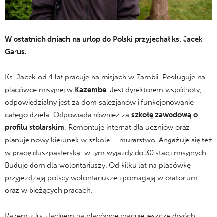
W ostatnich dniach na urlop do Polski przyjechał ks. Jacek
Garus.
Ks. Jacek od 4 lat pracuje na misjach w Zambii. Posługuje na
placówce misyjnej w
Kazembe
. Jest dyrektorem wspólnoty,
odpowiedzialny jest za dom salezjanów i funkcjonowanie
całego dzieła. Odpowiada również za
szkołę zawodową o
profilu stolarskim
. Remontuje internat dla uczniów oraz
planuje nowy kierunek w szkole – murarstwo. Angażuje się też
w pracę duszpasterską, w tym wyjazdy do 30 stacji misyjnych.
Buduje dom dla wolontariuszy. Od kilku lat na placówkę
przyjeżdżają polscy wolontariusze i pomagają w oratorium
oraz w bieżących pracach.
Razem z ks. Jackiem na placówce pracuje jeszcze dwóch