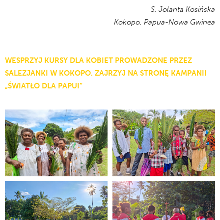
S. Jolanta Kosińska
Kokopo, Papua-Nowa Gwinea
WESPRZYJ
KURSY DLA KOBIET PROWADZONE PRZEZ
SALEZJANKI W KOKOPO. ZAJRZYJ NA STRONĘ KAMPANII
„ŚWIATŁO DLA PAPUI”