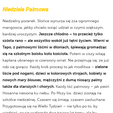
Niedziela Palmowa
Niedzielny poranek. Słońce wynurza się zza ogromnego
mangowca, jakby chciało wziąć udział w czymś większym,
bardziej uroczystym.
Jeszcze chłodno – to przecież tylko
szósta rano – ale wszystko wokół już tętni życiem. Wierni w
Tapo, z palmowymi liśćmi w dłoniach, śpiewają gromadząc
się na szkolnym boisku koło kościoła.
Potem w ciszy witają
kapłana ubranego w czerwony ornat. Nie przejmują się, że już
robi się gorąco. Każdy krok procesji to jak modlitwa –
zielone
liście pod nogami, dzieci w kolorowych strojach, kobiety w
nowych
mary blouses,
mężczyźni z dumą niosący palmy
także dla starszych i chorych.
Każdy liść palmowy – jak pieśń
Hosanna niesiona ku niebu. Po Mszy św. dzieci zostają na
szkółce niedzielnej. Czasem się śmieją, czasem zasłuchane.
Przygotowują się na Wielki Tydzień – nie tylko po to, by
wiedzieć, co się wydarzyło dwa tysiące lat temu, ale by