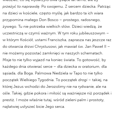
przeżyć to naprawdę
. Po swojemu. Z sercem dziecka. Patrząc
na dzieci w kościele, często myślę, jak bardzo ta ich wiara
przypomina małego Don Bosco – prostego, radosnego,
żywego. Tu nie potrzeba wielkich słów. Dzieci wiedzą, że
uczestniczą w czymś ważnym. W tym roku jubileuszowym –
w którym Kościół, ustami Franciszka, zaprasza nas jeszcze raz
do otwarcia drzwi Chrystusowi, jak mawiał św. Jan Paweł II –
nie możemy pozostać zamknięci w naszych schematach.
Misje to nie tylko wyjazd na koniec świata. To gotowość, by
każdego dnia otwierać serce – dla dziecka w oratorium, dla
sąsiada, dla Boga. Palmowa Niedziela w Tapo to nie tylko
początek Wielkiego Tygodnia. To początek
drogi
– takiej, na
której Jezus wchodzi do Jerozolimy nie na rydwanie, ale na
ośle. Takiej, gdzie pokora i miłość są ważniejsze niż porządek i
prestiż. I może właśnie tutaj, wśród zieleni palm i prostoty,
najłatwiej usłyszeć bicie Jego serca.