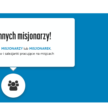
nnych misjonarzy!
ę
MISJONARZY
lub
MISJONAREK
,
w i salezjanki pracujące na misjcach