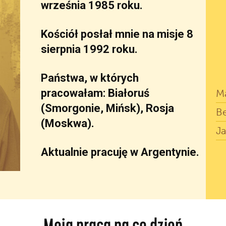
września 1985 roku.
Kościół posłał mnie na misje 8
sierpnia 1992 roku.
Państwa, w których
pracowałam: Białoruś
Ma
(Smorgonie, Mińsk), Rosja
B
(Moskwa).
J
Aktualnie pracuję w Argentynie.
Moja praca na co dzień