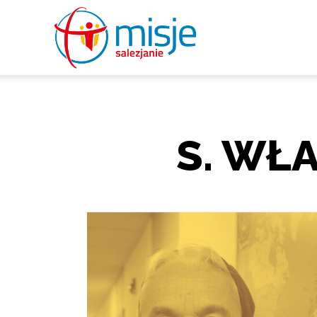
misje
salezjanie
S. WŁ