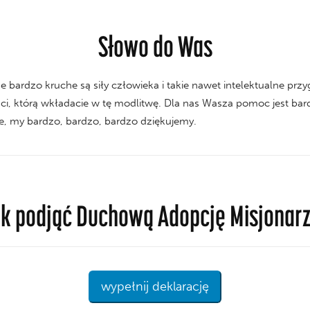
Słowo do Was
że bardzo kruche są siły człowieka i takie nawet intelektualne prz
ści, którą wkładacie w tę modlitwę. Dla nas Wasza pomoc jest bar
ne, my bardzo, bardzo, bardzo dziękujemy.
k podjąć Duchową Adopcję Misjonar
wypełnij deklarację