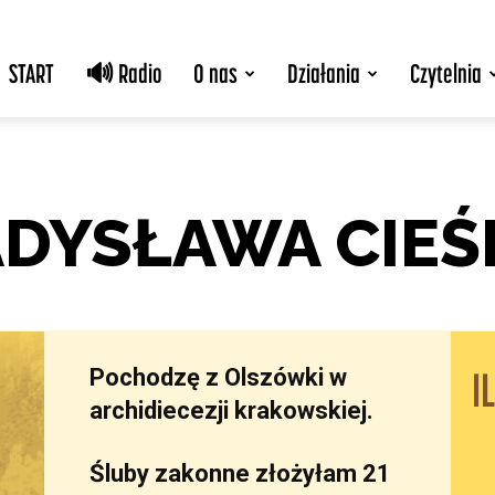
START
🔊 Radio
O nas
Działania
Czytelnia
ADYSŁAWA CIEŚ
Pochodzę z Olszówki w
I
archidiecezji krakowskiej.
Śluby zakonne złożyłam 21