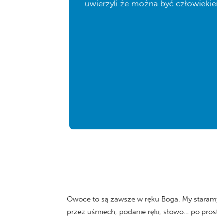
uwierzyli że można być człowiek
Owoce to są zawsze w ręku Boga. My staramy si
przez uśmiech, podanie ręki, słowo… po prostu