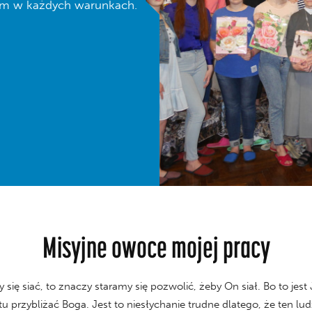
iem w każdych warunkach.
Misyjne owoce mojej pracy
ę siać, to znaczy staramy się pozwolić, żeby On siał. Bo to jest 
 przybliżać Boga. Jest to niesłychanie trudne dlatego, że ten lud