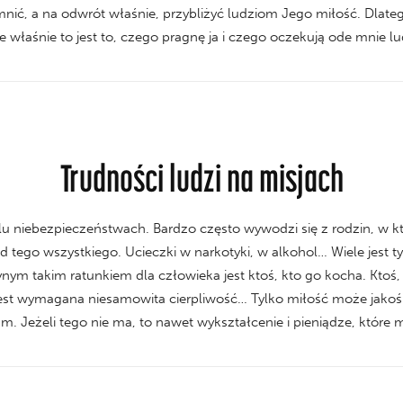
emnić, a na odwrót właśnie, przybliżyć ludziom Jego miłość. Dla
e właśnie to jest to, czego pragnę ja i czego oczekują ode mnie lu
Trudności ludzi na misjach
lu niebezpieczeństwach. Bardzo często wywodzi się z rodzin, w k
 tego wszystkiego. Ucieczki w narkotyki, w alkohol… Wiele jest t
ym takim ratunkiem dla człowieka jest ktoś, kto go kocha. Ktoś, k
I jest wymagana niesamowita cierpliwość… Tylko miłość może jak
. Jeżeli tego nie ma, to nawet wykształcenie i pieniądze, które m