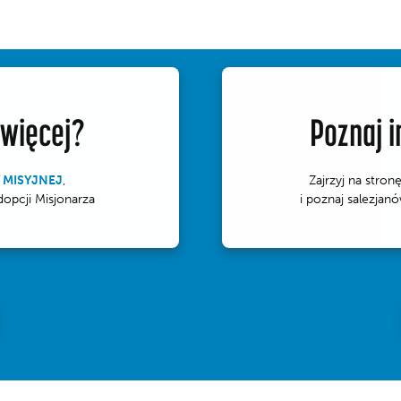
 więcej?
Poznaj i
 MISYJNEJ
,
Zajrzyj na stron
dopcji Misjonarza
i poznaj salezjanó