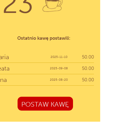
23
Ostatnio kawę postawili:
ria
50.00
2025-11-10
eata
50.00
2025-09-08
ana
50.00
2025-08-20
POSTAW KAWĘ