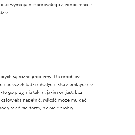
tego to wymaga niesamowitego zjednoczenia z
dzie.
tórych są różne problemy. I ta młodzież
ych ucieczek ludzi młodych, które praktycznie
to go przyjmie takim, jakim on jest, bez
oś człowieka napełnić. Miłość może mu dać
ogą mieć niektórzy, niewiele zrobią.