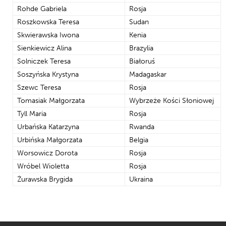
Rohde Gabriela
Rosja
Roszkowska Teresa
Sudan
Skwierawska Iwona
Kenia
Sienkiewicz Alina
Brazylia
Solniczek Teresa
Białoruś
Soszyńska Krystyna
Madagaskar
Szewc Teresa
Rosja
Tomasiak Małgorzata
Wybrzeże Kości Słoniowej
Tyll Maria
Rosja
Urbańska Katarzyna
Rwanda
Urbińska Małgorzata
Belgia
Worsowicz Dorota
Rosja
Wróbel Wioletta
Rosja
Żurawska Brygida
Ukraina