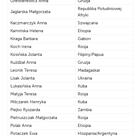
Gretkierewicz Anna
Gruzja
Republika Południowej
Jaglarska Małgorzata
Afryki
Kaczmarczyk Anna
Szwajcaria
Kamińska Helena
Etiopia
Kiraga Barbara
Gabon
Koch Irena
Rosja
Kosińska Jolanta
Filipiny/Papua
Kużdżał Anna
Gruzja
Leonik Teresa
Madagaskar
Lisak Jolanta
Ukraina
Łukasińska Anna
Kuba
Matyja Teresa
Rosja
Milczarek Henryka
Kuba
Piejko Ryszarda
Zambia
Pietruszczak Małgorzata
Rosja
Polak Anna
Etiopia
Potaczek Ewa
Hiszpania/Argentyna