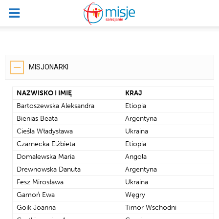
MISJONARKI
NAZWISKO I IMIĘ
KRAJ
Bartoszewska Aleksandra
Etiopia
Bienias Beata
Argentyna
Cieśla Władysława
Ukraina
Czarnecka Elżbieta
Etiopia
Domalewska Maria
Angola
Drewnowska Danuta
Argentyna
Fesz Mirosława
Ukraina
Gamoń Ewa
Węgry
Goik Joanna
Timor Wschodni