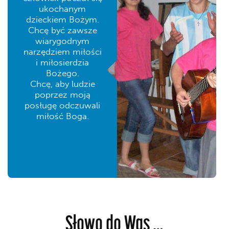
ukochanym
dzieckiem Bożym.
Chcę być zawsze
wiarygodnym
narzędziem miłości
i miłosierdzia
Bożego.
Chcę, aby ludzie
poprzez moją
posługę odczuwali
miłość Boga.
Słowo do Was …