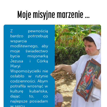
Moje misyjne marzenie …
Z pewnością
bardzo potrzebuję
wsparcia
modlitewnego, aby
moje świadectwo
bycia misjonarką
Jezusa i Córką
Maryi
Wspomożycielki nie
osłabło w rutynie
codzienności. Abym
potrafiła wrosnąć w
kulturę kubańska,
dając to, co
najlepsze posiadam
w sercu.