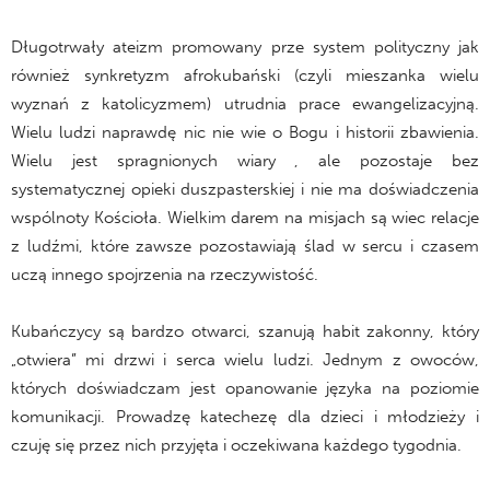
Długotrwały ateizm promowany prze system polityczny jak
również synkretyzm afrokubański (czyli mieszanka wielu
wyznań z katolicyzmem) utrudnia prace ewangelizacyjną.
Wielu ludzi naprawdę nic nie wie o Bogu i historii zbawienia.
Wielu jest spragnionych wiary , ale pozostaje bez
systematycznej opieki duszpasterskiej i nie ma doświadczenia
wspólnoty Kościoła. Wielkim darem na misjach są wiec relacje
z ludźmi, które zawsze pozostawiają ślad w sercu i czasem
uczą innego spojrzenia na rzeczywistość.
Kubańczycy są bardzo otwarci, szanują habit zakonny, który
„otwiera” mi drzwi i serca wielu ludzi. Jednym z owoców,
których doświadczam jest opanowanie języka na poziomie
komunikacji. Prowadzę katechezę dla dzieci i młodzieży i
czuję się przez nich przyjęta i oczekiwana każdego tygodnia.