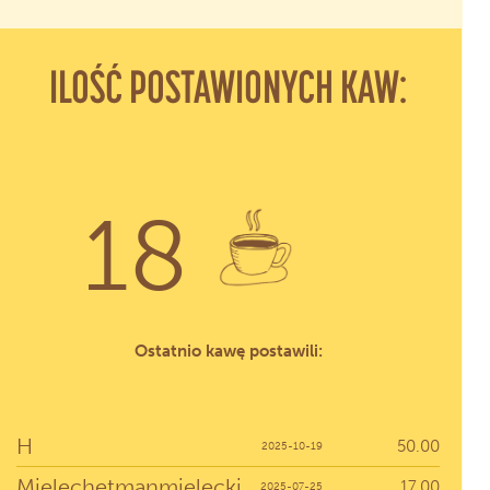
ILOŚĆ POSTAWIONYCH KAW:
18
Ostatnio kawę postawili:
H
50.00
2025-10-19
Mielechetmanmielecki
17.00
2025-07-25