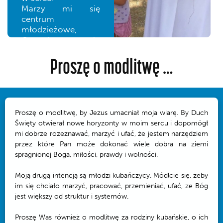
Marzy mi się
centrum
młodzieżowe,
Oratorium w stylu
Ks. Bosko i Matki
Proszę o modlitwę …
Mazzarello, w
którym młodzi
będą mogli czuć się
przyjęci. Gdzie będą
mogli uczęszczać
na katechezę, brać
Proszę o modlitwę, by Jezus umacniał moja wiarę. By Duch
udział formacji
Święty otwierał nowe horyzonty w moim sercu i dopomógł
ogólnoludzkiej i w
mi dobrze rozeznawać, marzyć i ufać, że jestem narzędziem
różnego rodzaju
przez które Pan może dokonać wiele dobra na ziemi
warsztatach. Gdzie
spragnionej Boga, miłości, prawdy i wolności.
młodzi ludzie będą
czuli się jak w
Moją drugą intencją są młodzi kubańczycy. Módlcie się, żeby
domu, jak w
im się chciało marzyć, pracować, przemieniać, ufać, ze Bóg
rodzinie pełnej
jest większy od struktur i systemów.
przyjaźni, dobroci i
pokoju,
Proszę Was również o modlitwę za rodziny kubańskie, o ich