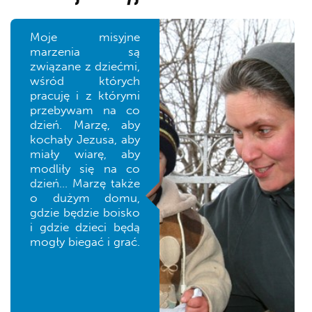
Moje misyjne
marzenia są
związane z dziećmi,
wśród których
pracuję i z którymi
przebywam na co
dzień. Marzę, aby
kochały Jezusa, aby
miały wiarę, aby
modliły się na co
dzień… Marzę także
o dużym domu,
gdzie będzie boisko
i gdzie dzieci będą
mogły biegać i grać.