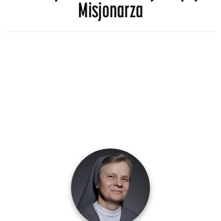
Misjonarza
S. MAGDALENA GIERA FMA
+48 668 860 943
modlitwa
@misjesalezjanie.pl