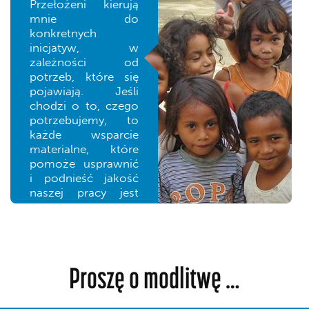
Przełożeni kierują
mnie do
konkretnych
inicjatyw, w
zależności od
potrzeb, które się
pojawiają. Jeśli
chodzi o to, czego
potrzebujemy, to
każde wsparcie
materialne, które
pomoże usprawnić
i podnieść jakość
naszej pracy jest
ogromną pomocą.
Proszę o modlitwę …