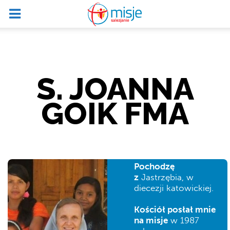
S. JOANNA
GOIK FMA
Pochodzę
z
Jastrzębia, w
diecezji katowickiej.
Kościół posłał mnie
na misje
w 1987