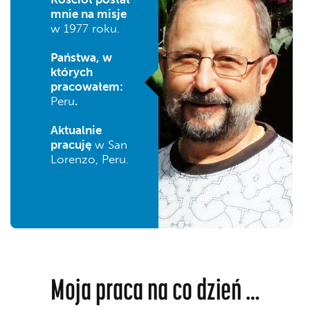
mnie na misje
w 1977 roku.
Państwa, w
których
pracowałem:
Peru
.
Aktualnie
pracuję
w San
Lorenzo, Peru.
Moja praca na co dzień …