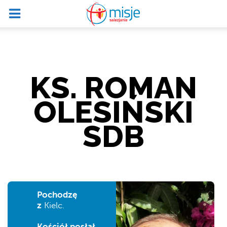
KS. ROMAN
OLESIŃSKI
SDB
Pochodzę
z
Kielc.
Kościół posłał