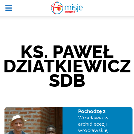
KS. PAWEŁ
DZIATKIEWICZ
SDB
Pochodzę z
Wrocławia w
archidiecezji
wrocławskiej.