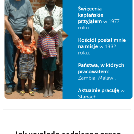
Święcenia
kapłańskie
przyjąłem
w 1977
roku.
Kościół posłał mnie
na misje
w 1982
roku.
Państwa, w których
pracowałem:
Zambia, Malawi.
Aktualnie pracuję
w
Stanach
Zjednoczonych.