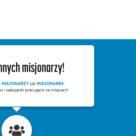
nnych misjonarzy!
ę
MISJONARZY
lub
MISJONAREK
,
w i salezjanki pracujące na misjcach