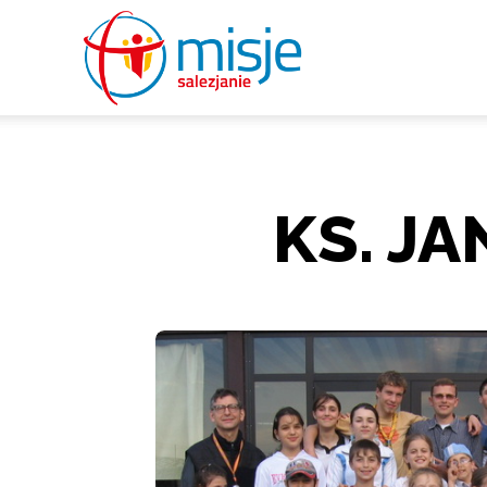
misje
salezjanie
KS. J