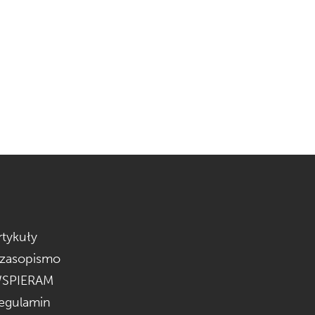
rtykuły
zasopismo
SPIERAM
egulamin