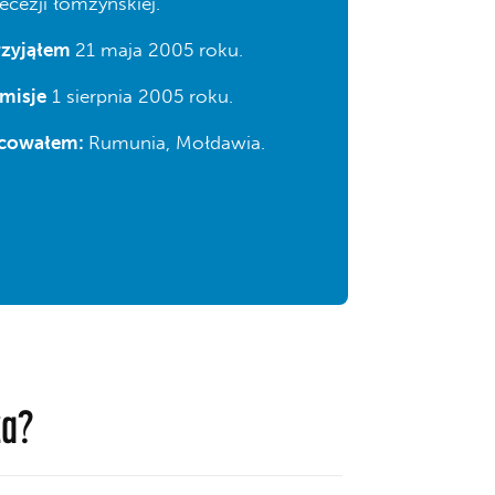
ecezji łomżyńskiej.
rzyjąłem
21 maja 2005 roku.
 misje
1 sierpnia 2005 roku.
acowałem:
Rumunia, Mołdawia.
za?