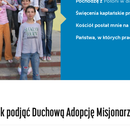
Pochodzę z
Połoni w di
Święcenia kapłańskie p
Kościół posłał mnie na
Państwa, w których pr
k podjąć Duchową Adopcję Misjonar