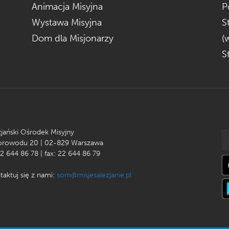
Animacja Misyjna
P
Wystawa Misyjna
S
Dom dla Misjonarzy
(
S
zjański Ośrodek Misyjny
Korowodu 20 | 02-829 Warszawa
22 644 86 78 | fax: 22 644 86 79
taktuj się z nami:
som@misjesalezjanie.pl