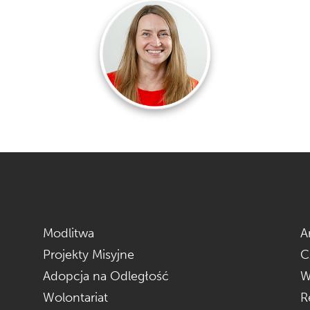
Modlitwa
A
Projekty Misyjne
C
Adopcja na Odległość
W
Wolontariat
R