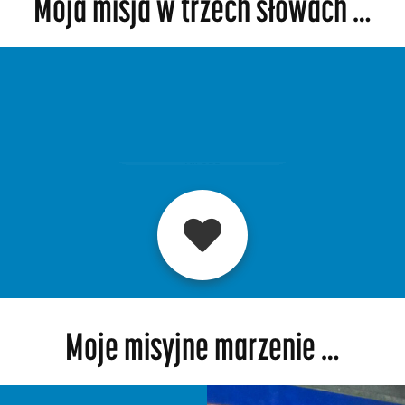
Moja misja w trzech słowach …
Moje misyjne marzenie …