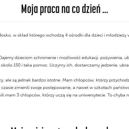
Moja praca na co dzień …
osko, w skład którego wchodzą 4 ośrodki dla dzieci i młodzieży w
jemy dzieciom schronienie i możliwość edukacji, pożywienia, ubi
około 150 i taka pomoc. Uczymy ich, dostarczamy jedzenie, ubrani
, ale są jednak bardzo istotne. Mam chłopców, którzy przychodzili
czasie zmienili swoje postępowanie, a nawet w szkołach państwo
wili mam 3 chłopców, którzy uczą się na uniwersytecie. To chyba n