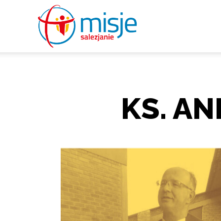
misje
salezjanie
KS. A