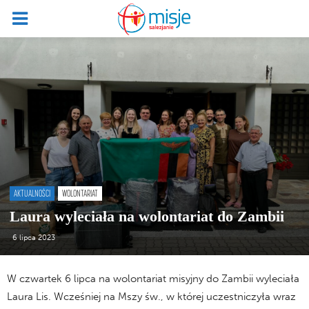
AKTUALNOŚCI
WOLONTARIAT
Laura wyleciała na wolontariat do Zambii
6 lipca 2023
W czwartek 6 lipca na wolontariat misyjny do Zambii wyleciała
Laura Lis. Wcześniej na Mszy św., w której uczestniczyła wraz