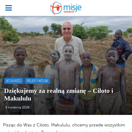
AKTUALNOŚCI
PROJEKTY MISYJNE
Dziękujemy za realną zmianę – Ciloto i
Makululu
9 kwietnia 2026
Pisząc do Was z Ciloto, Makululu, chcemy przede wszystkim