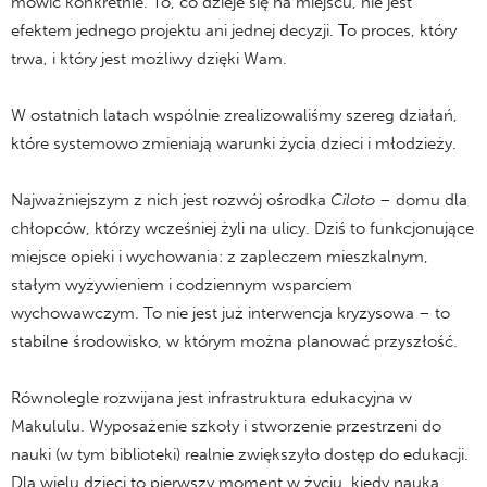
mówić konkretnie. To, co dzieje się na miejscu, nie jest
efektem jednego projektu ani jednej decyzji. To proces, który
trwa, i który jest możliwy dzięki Wam.
W ostatnich latach wspólnie zrealizowaliśmy szereg działań,
które systemowo zmieniają warunki życia dzieci i młodzieży.
Najważniejszym z nich jest rozwój ośrodka
Ciloto
– domu dla
chłopców, którzy wcześniej żyli na ulicy. Dziś to funkcjonujące
miejsce opieki i wychowania: z zapleczem mieszkalnym,
stałym wyżywieniem i codziennym wsparciem
wychowawczym. To nie jest już interwencja kryzysowa – to
stabilne środowisko, w którym można planować przyszłość.
Równolegle rozwijana jest infrastruktura edukacyjna w
Makululu. Wyposażenie szkoły i stworzenie przestrzeni do
nauki (w tym biblioteki) realnie zwiększyło dostęp do edukacji.
Dla wielu dzieci to pierwszy moment w życiu, kiedy nauka