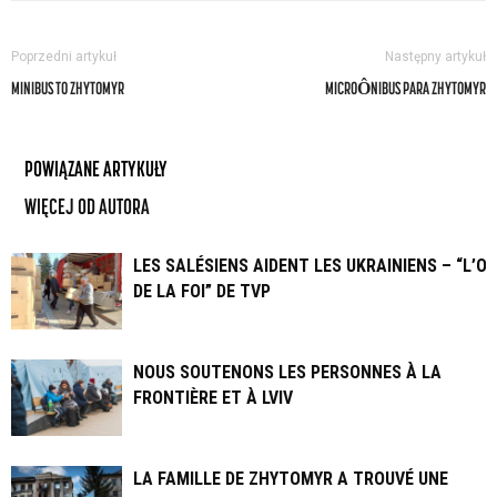
Poprzedni artykuł
Następny artykuł
MINIBUS TO ZHYTOMYR
MICROÔNIBUS PARA ZHYTOMYR
POWIĄZANE ARTYKUŁY
WIĘCEJ OD AUTORA
LES SALÉSIENS AIDENT LES UKRAINIENS – “L’OE
DE LA FOI” DE TVP
NOUS SOUTENONS LES PERSONNES À LA
FRONTIÈRE ET À LVIV
LA FAMILLE DE ZHYTOMYR A TROUVÉ UNE