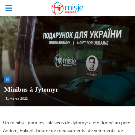
FR
Minibus à Jytomyr
31 marca 2022
Un minibus pour les salésiens de Jytomyr a été donné au père
Andrzej Policht, bourré de médicaments, de vêtements, de