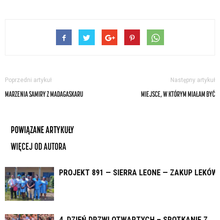
Poprzedni artykuł
Następny artykuł
MARZENIA SAMIRY Z MADAGASKARU
MIEJSCE, W KTÓRYM MIAŁAM BYĆ
POWIĄZANE ARTYKUŁY
WIĘCEJ OD AUTORA
PROJEKT 891 — SIERRA LEONE — ZAKUP LEKÓW
4. DZIEŃ DRZWI OTWARTYCH – SPOTKANIE Z