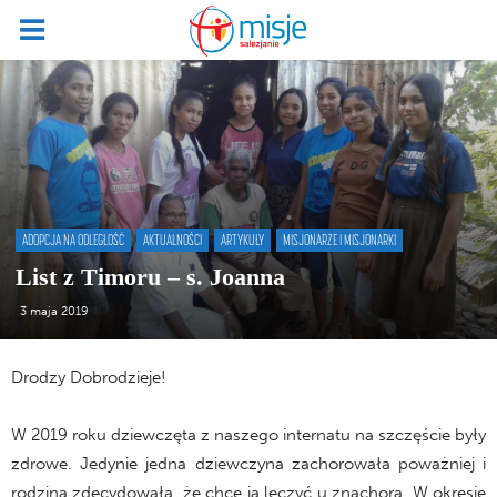
ADOPCJA NA ODLEGŁOŚĆ
AKTUALNOŚCI
ARTYKUŁY
MISJONARZE I MISJONARKI
List z Timoru – s. Joanna
3 maja 2019
Drodzy Dobrodzieje!
W 2019 roku dziewczęta z naszego internatu na szczęście były
zdrowe. Jedynie jedna dziewczyna zachorowała poważniej i
rodzina zdecydowała, że chce ją leczyć u znachora. W okresie