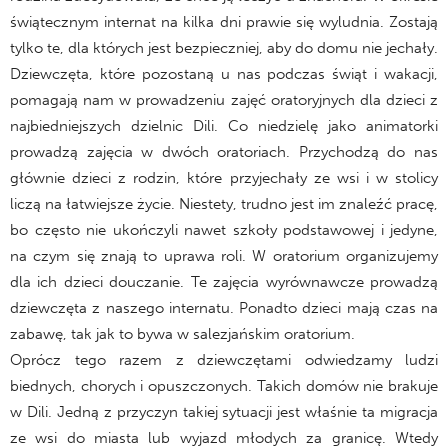
świątecznym internat na kilka dni prawie się wyludnia. Zostają
tylko te, dla których jest bezpieczniej, aby do domu nie jechały.
Dziewczęta, które pozostaną u nas podczas świąt i wakacji,
pomagają nam w prowadzeniu zajęć oratoryjnych dla dzieci z
najbiedniejszych dzielnic Dili. Co niedzielę jako animatorki
prowadzą zajęcia w dwóch oratoriach. Przychodzą do nas
głównie dzieci z rodzin, które przyjechały ze wsi i w stolicy
liczą na łatwiejsze życie. Niestety, trudno jest im znaleźć pracę,
bo często nie ukończyli nawet szkoły podstawowej i jedyne,
na czym się znają to uprawa roli. W oratorium organizujemy
dla ich dzieci douczanie. Te zajęcia wyrównawcze prowadzą
dziewczęta z naszego internatu. Ponadto dzieci mają czas na
zabawę, tak jak to bywa w salezjańskim oratorium.
Oprócz tego razem z dziewczętami odwiedzamy ludzi
biednych, chorych i opuszczonych. Takich domów nie brakuje
w Dili. Jedną z przyczyn takiej sytuacji jest właśnie ta migracja
ze wsi do miasta lub wyjazd młodych za granicę. Wtedy