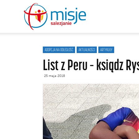
misje
salezjanie
ADOPCJA NA ODLEGŁOŚĆ
AKTUALNOŚCI
ARTYKUŁY
List z Peru – ksiądz R
25 maja 2018