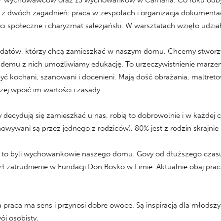
 7 wychowawców oraz 13 wychowanków w Camaná. Co roku odbywa
eli z dwóch zagadnień: praca w zespołach i organizacja dokume
i społeczne i charyzmat salezjański. W warsztatach wzięło udzia
atów, którzy chcą zamieszkać w naszym domu. Chcemy stworzyć r
ażdemu z nich umożliwiamy edukację. To urzeczywistnienie marzenia
yć kochani, szanowani i docenieni. Mają dość obrażania, maltreto
ej wpoić im wartości i zasady.
zy decydują się zamieszkać u nas, robią to dobrowolnie i w każd
wywani są przez jednego z rodziców), 80% jest z rodzin skrajnie
 byli wychowankowie naszego domu. Govy od dłuższego czasu 
zł zatrudnienie w Fundacji Don Bosko w Limie. Aktualnie obaj pra
 praca ma sens i przynosi dobre owoce. Są inspiracją dla młodszy
j osobisty.