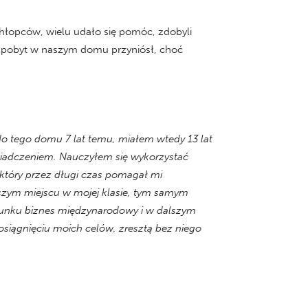
i chłopców, wielu udało się pomóc, zdobyli
y pobyt w naszym domu przyniósł, choć
do tego domu 7 lat temu, miałem wtedy 13 lat
wiadczeniem. Nauczyłem się wykorzystać
 który przez długi czas pomagał mi
szym miejscu w mojej klasie, tym samym
runku biznes międzynarodowy i w dalszym
siągnięciu moich celów, zresztą bez niego