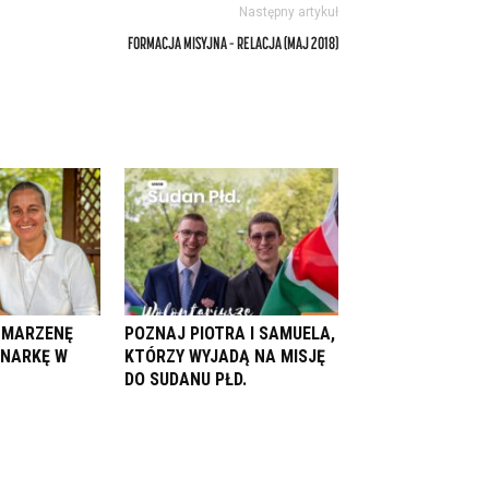
Następny artykuł
FORMACJA MISYJNA – RELACJA (MAJ 2018)
. MARZENĘ
POZNAJ PIOTRA I SAMUELA,
ONARKĘ W
KTÓRZY WYJADĄ NA MISJĘ
DO SUDANU PŁD.