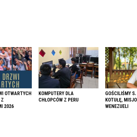
ZWI OTWARTYCH
KOMPUTERY DLA
GOŚCILIŚMY S
 Z
CHŁOPCÓW Z PERU
KOTUŁĘ, MISJ
I 2026
WENEZUELI