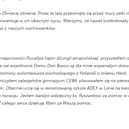
e 25
–
lecie istnienia. Przez te lata przewinęło się przez mury setk
 procentuje w ich obecnym życiu. Wierzymy, że nawet krótkotrwał
nego z naszych wychowanków:
iejscowości Pucallpa (rejon dżungli amazońskiej), przyszedłem 
ycia we wspólnocie Domu Don Bosco są dla mnie wspaniałym doś
i pomocy wolontariusza pochodzącego z Holandii o imieniu Henk,
kończyłem salezjańskie gimnazjum CEBA, plasowałem się na pierw
ki. Obecnie uczę się w renomowanej szkole ADEX w Limie na kie
o rozwoju. Jestem bardzo wdzięczny ks. Ryszardowi za pomoc w o
. Z całego serca dziękuję Wam za Waszą pomoc.