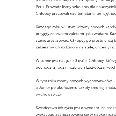
Na początku lutego rozpoczęliśmy formację
Peru. Prowadziliśmy szkolenia dla nauczyci
Chłopcy pracowali nad tematami: umiejętnośc
Każdego roku w lutym witamy nowych kandyd
przyjęty ze swoimi zaletami, jak i wadami. K
stanie zrealizować. Chłopcy po prostu chcą b
zabieramy ich rodzinom na stałe, chcemy racz
W sumie jest nas już 70 osób. Chłopcy, któr
pochodzi z rodzin rozbitych (zazwyczaj wycho
W tym roku mamy nowych wychowawców – to
a Junior po ukończeniu szkoły średniej znala
wychowawczy.
Świadectwo ich życia jest dowodem, że nasza
większego zaangażowania się w naukę i rozwó