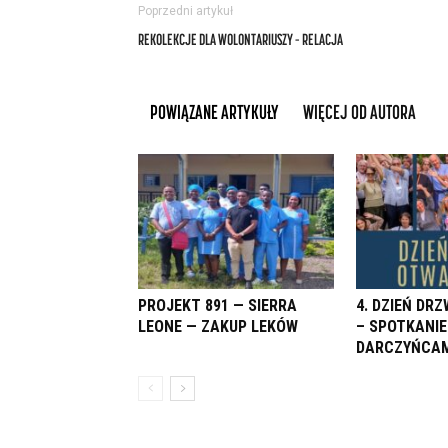
Poprzedni artykuł
REKOLEKCJE DLA WOLONTARIUSZY – RELACJA
POWIĄZANE ARTYKUŁY
WIĘCEJ OD AUTORA
PROJEKT 891 — SIERRA
4. DZIEŃ DR
LEONE — ZAKUP LEKÓW
– SPOTKANIE
DARCZYŃCAM