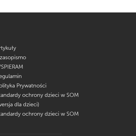
rtykuły
zasopismo
SPIERAM
egulamin
olityka Prywatności
tandardy ochrony dzieci w SOM
wersja dla dzieci)
tandardy ochrony dzieci w SOM