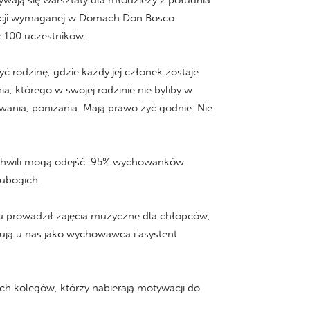
ją się warsztaty dla młodzieży z południa
ntacji wymaganej w Domach Don Bosco.
ł 100 uczestników.
odzinę, gdzie każdy jej członek zostaje
, którego w swojej rodzinie nie byliby w
wania, poniżania. Mają prawo żyć godnie. Nie
ej chwili mogą odejść. 95% wychowanków
 ubogich.
prowadził zajęcia muzyczne dla chłopców,
cują u nas jako wychowawca i asystent
ch kolegów, którzy nabierają motywacji do