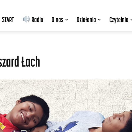
START
Radio
O nas
Działania
Czytelnia
yszard Łach