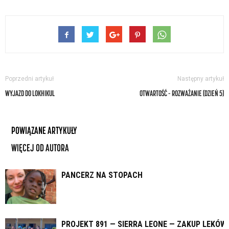
Poprzedni artykuł
Następny artykuł
WYJAZD DO LOKHIKUL
OTWARTOŚĆ – ROZWAŻANIE (DZIEŃ 5)
POWIĄZANE ARTYKUŁY
WIĘCEJ OD AUTORA
PANCERZ NA STOPACH
PROJEKT 891 — SIERRA LEONE — ZAKUP LEKÓW