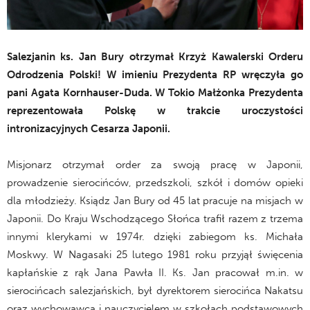
Salezjanin ks. Jan Bury otrzymał Krzyż Kawalerski Orderu
Odrodzenia Polski! W imieniu Prezydenta RP wręczyła go
pani Agata Kornhauser-Duda. W Tokio Małżonka Prezydenta
reprezentowała Polskę w trakcie uroczystości
intronizacyjnych Cesarza Japonii.
Misjonarz otrzymał order za swoją pracę w Japonii,
prowadzenie sierocińców, przedszkoli, szkół i domów opieki
dla młodzieży. Ksiądz Jan Bury od 45 lat pracuje na misjach w
Japonii. Do Kraju Wschodzącego Słońca trafił razem z trzema
i
nnymi klerykami w 1974r. dzięki zabiegom ks. Michała
Moskwy. W Nagasaki 25 lutego 1981 roku przyjął święcenia
kapłańskie z rąk Jana Pawła II. Ks. Jan pracował m.in. w
sierocińcach salezjańskich, był dyrektorem sierocińca Nakatsu
oraz wychowawcą i nauczycielem w szkołach podstawowych