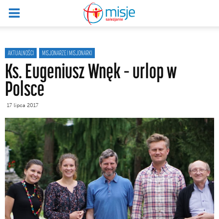
AKTUALNOŚCI
MISJONARZE I MISJONARKI
Ks. Eugeniusz Wnęk – urlop w
Polsce
17 lipca 2017