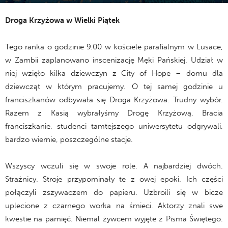
14 kwietnia 2017
Droga Krzyżowa w Wielki Piątek
Tego ranka o godzinie 9.00 w kościele parafialnym w Lusace,
w Zambii zaplanowano inscenizację Męki Pańskiej. Udział w
niej wzięło kilka dziewczyn z City of Hope – domu dla
dziewcząt w którym pracujemy. O tej samej godzinie u
franciszkanów odbywała się Droga Krzyżowa. Trudny wybór.
Razem z Kasią wybrałyśmy Drogę Krzyżową. Bracia
franciszkanie, studenci tamtejszego uniwersytetu odgrywali,
bardzo wiernie, poszczególne stacje.
Wszyscy wczuli się w swoje role. A najbardziej dwóch.
Strażnicy. Stroje przypominały te z owej epoki. Ich części
połączyli zszywaczem do papieru. Uzbroili się w bicze
uplecione z czarnego worka na śmieci. Aktorzy znali swe
kwestie na pamięć. Niemal żywcem wyjęte z Pisma Świętego.