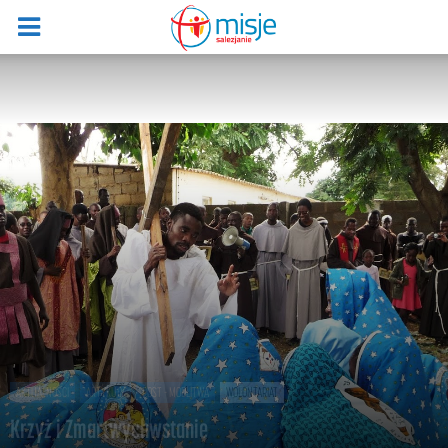
AKTUALNOŚCI
ARTYKUŁY
POST - MODLITWA
WOLONTARIAT
Krzyż i Zmartwychwstanie