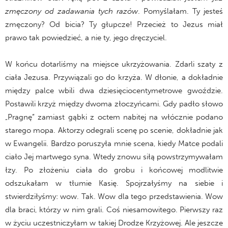
zmęczony od zadawania tych razów
. Pomyślałam. Ty jesteś
zmęczony? Od bicia? Ty głupcze! Przecież to Jezus miał
prawo tak powiedzieć, a nie ty, jego dręczyciel.
W końcu dotarliśmy na miejsce ukrzyżowania. Zdarli szaty z
ciała Jezusa. Przywiązali go do krzyża. W dłonie, a dokładnie
między palce wbili dwa dziesięciocentymetrowe gwoździe.
Postawili krzyż między dwoma złoczyńcami. Gdy padło słowo
„Pragnę” zamiast gąbki z octem nabitej na włócznie podano
starego mopa. Aktorzy odegrali scenę po scenie, dokładnie jak
w Ewangelii. Bardzo poruszyła mnie scena, kiedy Matce podali
ciało Jej martwego syna. Wtedy znowu siłą powstrzymywałam
łzy. Po złożeniu ciała do grobu i końcowej modlitwie
odszukałam w tłumie Kasię. Spojrzałyśmy na siebie i
stwierdziłyśmy: wow. Tak. Wow dla tego przedstawienia. Wow
dla braci, którzy w nim grali. Coś niesamowitego. Pierwszy raz
w życiu uczestniczyłam w takiej Drodze Krzyżowej. Ale jeszcze