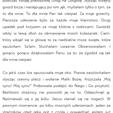
podczas swojej prawdziwej Drogi na Golgotę. Słysząc kolejny
gwizd bicza i następujący po nim jęk, myślałam tylko o tym, że
to dla mnie. To dla mnie Pan tak cierpiał. Za moje grzechy.
Pierwsze uderzenie było za każde moje kłamstwo. Drugi
upadek pod krzyżem za moje kłótnie z rodzicami. Gwóźdź
wbity w lewą dłoń za obmawianie moich koleżanek. Cierń,
który wbijał się w głowę to za niedzielne msze święte, które
opuściłam. Szłam. Słuchałam uważnie. Obserwowałam. I
gorąco, gorąco dziękowałam Panu, za to, że zgodził się tak
dla mnie cierpieć.
Co jakiś czas łza opuszczała moje oko. Prawie zaszlochałam
słysząc rzewny płacz i wołanie Matki Bożej. Krzyczała „Mój
synu! Mój synu!” Próbowała podejść do Niego i Go przytulić.
Bezlitośni strażnicy nie pozwolili jej na to. Odepchnęli ją.
Naśmiewali się z jej bólu. Jezus słaniał się na nogach. W
pewnym momencie, po kilku mocnych uderzeniach, jeden ze
strażników otarł ręką pot z czoła i powiedział:
jestem już