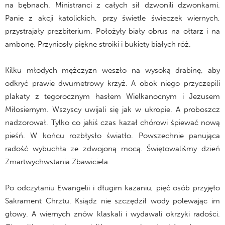
na bębnach. Ministranci z całych sił dzwonili dzwonkami.
Panie z akcji katolickich, przy świetle świeczek wiernych,
przystrajały prezbiterium. Położyły biały obrus na ołtarz i na
ambonę. Przyniosły piękne stroiki i bukiety białych róż.
Kilku młodych mężczyzn weszło na wysoką drabinę, aby
odkryć prawie dwumetrowy krzyż. A obok niego przyczepili
plakaty z tegorocznym hasłem Wielkanocnym i Jezusem
Miłosiernym. Wszyscy uwijali się jak w ukropie. A proboszcz
nadzorował. Tylko co jakiś czas kazał chórowi śpiewać nową
pieśń. W końcu rozbłysło światło. Powszechnie panująca
radość wybuchła ze zdwojoną mocą. Świętowaliśmy dzień
Zmartwychwstania Zbawiciela.
Po odczytaniu Ewangelii i długim kazaniu, pięć osób przyjęło
Sakrament Chrztu. Ksiądz nie szczędził wody polewając im
głowy. A wiernych znów klaskali i wydawali okrzyki radości.