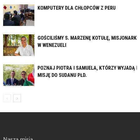
KOMPUTERY DLA CHŁOPCÓW Z PERU
GOŚCILIŚMY S. MARZENĘ KOTUŁĘ, MISJONARKĘ
W WENEZUELI
POZNAJ PIOTRA I SAMUELA, KTÓRZY WYJADĄ N
MISJĘ DO SUDANU PŁD.
Nasza misja