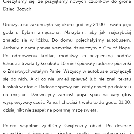
Cieszyliśmy się, że przyjęliśmy nowych członków do grona
Dzieci Bożych.
Uroczystość zakończyła się około godziny 24.00. Trwała pięć
godzin. Byłam zmęczona. Marzyłam, aby jak najszybciej
znaleźć się w łóżku. Do domu pojechałyśmy autobusem.
Jechały z nami prawie wszystkie dziewczyny z City of Hope.
Po odmówieniu krótkiej modlitwy za bezpieczną podróż
(chociaż trwała tylko około 10 min) śpiewały radosne piosenki
o Zmartwychwstałym Panie. Wszyscy w autobusie przyłączyli
się do nich. A ci co nie umieli śpiewać lub nie znali tekstu
klaskali w dłonie. Radosne śpiewy nie ustały nawet po dotarciu
na miejsce. Dziewczyny zamiast pójść spać na cały głos
wyśpiewywały cześć Panu. I chociaż trwało to do godz. 01.00,
dzisiaj nikt nie zaspał na poranną mszę świętą.
Potem wspólnie zjedliśmy świąteczny obiad. Po deserze
wszystkie dziewczyny, siostry, matki, wolontariuszki i