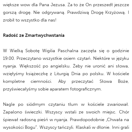
większe wow dla Pana Jezusa. Za to że On przeszedł jeszcze
gorszą drogę. Nie odgrywaną. Prawdziwą Drogę Krzyżową. I
zrobił to wszystko dla nas!
Radość ze Zmartwychwstania
W Wielką Sobotę Wigilia Paschalna zaczęła się o godzinie
19.00. Przeczytano wszystkie osiem czytań. Niektóre w języku
nyanja. Większość po angielsku. Żeby nie uronić ani słowa,
wzięłyśmy książeczkę z Liturgią Dnia po polsku. W kościele
kompletne ciemności. Aby przeczytać Słowa Boże,
przyświecałyśmy sobie aparatem fotograficznym.
Nagle po siódmym czytaniu tłum w kościele zwariował.
Zapalono świeczki. Wszyscy wstali ze swoich miejsc. Chór
śpiewał radosną pieśń w nyanja. Prawdopodobnie „Chwała na
wysokości Bogu”. Wszyscy tańczyli. Klaskali w dłonie. Inni grali