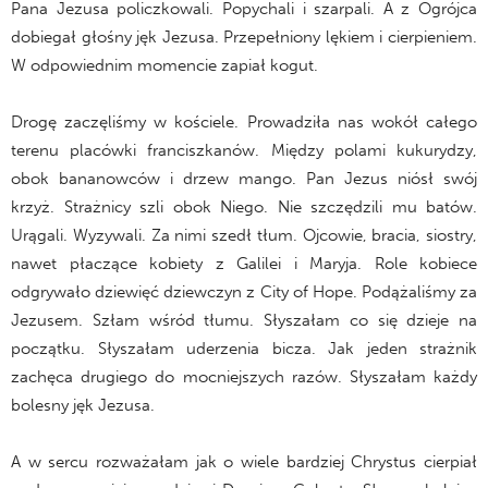
Pana Jezusa policzkowali. Popychali i szarpali. A z Ogrójca
dobiegał głośny jęk Jezusa. Przepełniony lękiem i cierpieniem.
W odpowiednim momencie zapiał kogut.
Drogę zaczęliśmy w kościele. Prowadziła nas wokół całego
terenu placówki franciszkanów. Między polami kukurydzy,
obok bananowców i drzew mango. Pan Jezus niósł swój
krzyż. Strażnicy szli obok Niego. Nie szczędzili mu batów.
Urągali. Wyzywali. Za nimi szedł tłum. Ojcowie, bracia, siostry,
nawet płaczące kobiety z Galilei i Maryja. Role kobiece
odgrywało dziewięć dziewczyn z City of Hope. Podążaliśmy za
Jezusem. Szłam wśród tłumu. Słyszałam co się dzieje na
początku. Słyszałam uderzenia bicza. Jak jeden strażnik
zachęca drugiego do mocniejszych razów. Słyszałam każdy
bolesny jęk Jezusa.
A w sercu rozważałam jak o wiele bardziej Chrystus cierpiał