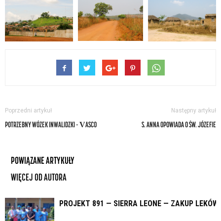
Poprzedni artykuł
Następny artykuł
POTRZEBNY WÓZEK INWALIDZKI – VASCO
S. ANNA OPOWIADA O ŚW. JÓZEFIE
POWIĄZANE ARTYKUŁY
WIĘCEJ OD AUTORA
PROJEKT 891 — SIERRA LEONE — ZAKUP LEKÓW