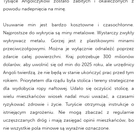
Tysiące Angolczyków zostało zabitych i okaleczonych z
powodu nadepnięcia na minę.
Usuwanie min jest bardzo kosztowne i czasochłonne.
Najprostsze do wykrycia są miny metalowe. Wystarczy zwykły
wykrywacz metalu. Gorzej jest z plastikowymi minami
przeciwczołgowymi. Można je wyłącznie odnaleźć poprzez
zdarcie całej powierzchni. Kraj potrzebuje 300 milionów
dolarów, aby uwolnić się od min do 2025 roku, ale urzędnicy
Angoli twierdzą, że nie będą w stanie ukończyć prac przed tym
rokiem. Priorytetem dla rządu była stolica i tereny strategiczne
dla wydobycia ropy naftowej. Udało się oczyścić stolicę, a
wielu mieszkańców wiosek nadal musi uważać, a czasami
ryzykować zdrowie i życie. Turyście otrzymują instrukcje o
istniejącym zagrożeniu. Nie mogą zbaczać z regularnie
uczęszczanych dróg i mają zasięgać opinii mieszkańców, bo
nie wszystkie pola minowe są wyraźnie oznaczone.