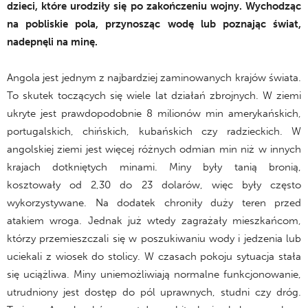
dzieci, które urodziły się po zakończeniu wojny. Wychodząc
na pobliskie pola, przynosząc wodę lub poznając świat,
nadepnęli na minę.
Angola jest jednym z najbardziej zaminowanych krajów świata.
To skutek toczących się wiele lat działań zbrojnych. W ziemi
ukryte jest prawdopodobnie 8 milionów min amerykańskich,
portugalskich, chińskich, kubańskich czy radzieckich. W
angolskiej ziemi jest więcej różnych odmian min niż w innych
krajach dotkniętych minami. Miny były tanią bronią,
kosztowały od 2,30 do 23 dolarów, więc były często
wykorzystywane. Na dodatek chroniły duży teren przed
atakiem wroga. Jednak już wtedy zagrażały mieszkańcom,
którzy przemieszczali się w poszukiwaniu wody i jedzenia lub
uciekali z wiosek do stolicy. W czasach pokoju sytuacja stała
się uciążliwa. Miny uniemożliwiają normalne funkcjonowanie,
utrudniony jest dostęp do pól uprawnych, studni czy dróg.