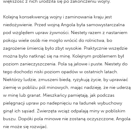
większość z nich urodziła się po zakończeniu wojny.
Kolejną konsekwencją wojny i zaminowania kraju jest
niedożywienie. Przed wojną Angola była samowystarczalna
pod względem upraw żywności. Niestety razem z nastaniem
pokoju wiele osób nie mogło wrócić do rolnictwa, bo
zagrożenie śmiercią było zbyt wysokie. Praktycznie wszędzie
można było natknąć się na minę. Kolejnym problemem był
poziom zanieczyszczenia. Pola są jałowe i puste. Niestety do
tego dochodzi niski poziom opadów w ostatnich latach.
Niektórzy ludzie, zmuszeni biedą, ryzykują życie, by uprawiać
ziemię w pobliżu pól minowych, mając nadzieję, że nie uderzą
w minę lub granat. Mieszkańcy pamiętają, jak podczas
pielęgnacji upraw po nadepnięciu na ładunek wybuchowy
ginął ich sąsiad. Zwierzęta wciąż odpalają miny w pobliskim
buszu. Dopóki pola minowe nie zostaną oczyszczone, Angola
nie może się rozwijać.