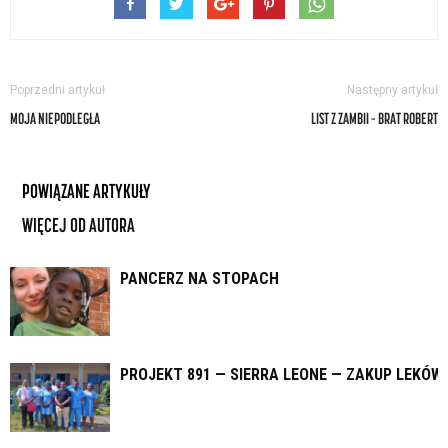
Poprzedni artykuł
Następny artykuł
MOJA NIEPODLEGŁA
LIST Z ZAMBII – BRAT ROBERT
POWIĄZANE ARTYKUŁY
WIĘCEJ OD AUTORA
PANCERZ NA STOPACH
PROJEKT 891 — SIERRA LEONE — ZAKUP LEKÓW