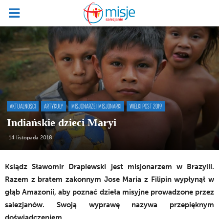
AKTUALNOŚCI
ARTYKUŁY
MISJONARZE I MISJONARKI
WIELKI POST 2019
Indiańskie dzieci Maryi
14 listopada 2018
Ksiądz Sławomir Drapiewski jest misjonarzem w Brazylii.
Razem z bratem zakonnym Jose Maria z Filipin wypłynął w
głąb Amazonii, aby poznać dzieła misyjne prowadzone przez
salezjanów. Swoją wyprawę nazywa przepięknym
doświadczeniem.