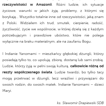
rzeczywistości w Amazonii
. Różni ludzie, ich sytuacje
życiowe, warunki w jakich żyją, problemy, z którymi się
borykają… Wszystko totalnie inne od rzeczywistości, jaką znam
z Polski. Widziałem ich trud, smutek, cierpienie, radość,
życzliwość, życie we wspólnocie, w której dzielą się z każdym
potrzebującym i prawdziwe ubóstwo, które nie polega
wyłącznie na braku materialnym, ale na zaufaniu Bogu.
I Indianie Yanomami – mieszkańcy głębokiej dżungli, którzy
posiadają tylko to, co upolują, zbiorą, dostaną lub sami zrobią.
Ludzie, którzy żyją w pełni swoją kulturą,
całkowicie różną od
reszty współczesnego świata
. Ludzie twardzi, bo tylko tacy
mogą przetrwać w dżungli, lecz wrażliwi i przywiązani do
swoich rodzin, do swoich matek. Indianie Yanomami – dzieci
Maryi.
ks. Sławomir Drapiewski SDB