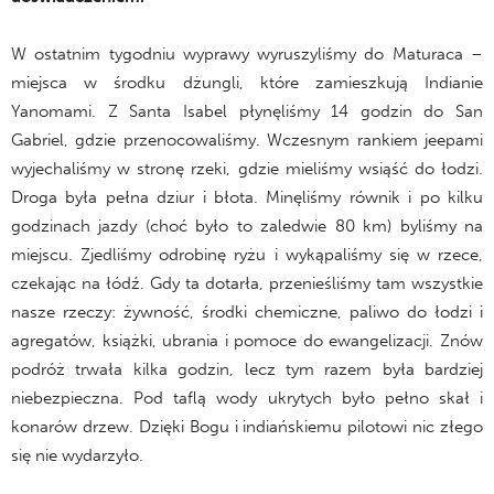
W ostatnim tygodniu wyprawy wyruszyliśmy do Maturaca –
miejsca w środku dżungli, które zamieszkują Indianie
Yanomami. Z Santa Isabel płynęliśmy 14 godzin do San
Gabriel, gdzie przenocowaliśmy. Wczesnym rankiem jeepami
wyjechaliśmy w stronę rzeki, gdzie mieliśmy wsiąść do łodzi.
Droga była pełna dziur i błota. Minęliśmy równik i po kilku
godzinach jazdy (choć było to zaledwie 80 km) byliśmy na
miejscu. Zjedliśmy odrobinę ryżu i wykąpaliśmy się w rzece,
czekając na łódź. Gdy ta dotarła, przenieśliśmy tam wszystkie
nasze rzeczy: żywność, środki chemiczne, paliwo do łodzi i
agregatów, książki, ubrania i pomoce do ewangelizacji. Znów
podróż trwała kilka godzin, lecz tym razem była bardziej
niebezpieczna. Pod taflą wody ukrytych było pełno skał i
konarów drzew. Dzięki Bogu i indiańskiemu pilotowi nic złego
się nie wydarzyło.