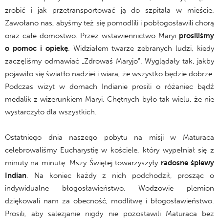
zrobić i jak przetransportować ją do szpitala w mieście.
Zawołano nas, abyśmy też się pomodlili i pobłogosławili chorą
oraz całe domostwo. Przez wstawiennictwo Maryi
prosiliśmy
o pomoc i opiekę
. Widziałem twarze zebranych ludzi, kiedy
zaczęliśmy odmawiać „Zdrowaś Maryjo”. Wyglądały tak, jakby
pojawiło się światło nadziei i wiara, że wszystko będzie dobrze.
Podczas wizyt w domach Indianie prosili o różaniec bądź
medalik z wizerunkiem Maryi. Chętnych było tak wielu, że nie
wystarczyło dla wszystkich.
Ostatniego dnia naszego pobytu na misji w Maturaca
celebrowaliśmy Eucharystię w kościele, który wypełniał się z
minuty na minutę. Mszy Świętej towarzyszyły
radosne śpiewy
Indian
. Na koniec każdy z nich podchodził, prosząc o
indywidualne błogosławieństwo. Wodzowie plemion
dziękowali nam za obecność, modlitwę i błogosławieństwo.
Prosili, aby salezjanie nigdy nie pozostawili Maturaca bez