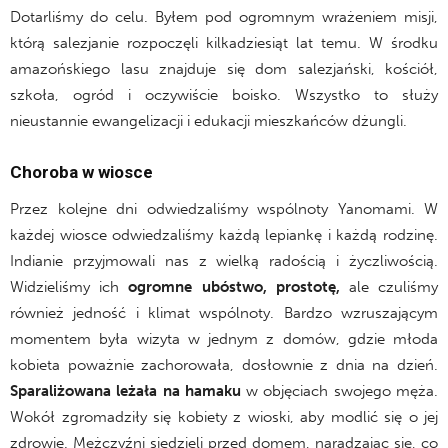
Dotarliśmy do celu. Byłem pod ogromnym wrażeniem misji,
którą salezjanie rozpoczęli kilkadziesiąt lat temu. W środku
amazońskiego lasu znajduje się dom salezjański, kościół,
szkoła, ogród i oczywiście boisko. Wszystko to służy
nieustannie ewangelizacji i edukacji mieszkańców dżungli.
Choroba w wiosce
Przez kolejne dni odwiedzaliśmy wspólnoty Yanomami. W
każdej wiosce odwiedzaliśmy każdą lepiankę i każdą rodzinę.
Indianie przyjmowali nas z wielką radością i życzliwością.
Widzieliśmy ich
ogromne ubóstwo, prostotę,
ale czuliśmy
również jedność i klimat wspólnoty. Bardzo wzruszającym
momentem była wizyta w jednym z domów, gdzie młoda
kobieta poważnie zachorowała, dosłownie z dnia na dzień.
Sparaliżowana leżała na hamaku
w objęciach swojego męża.
Wokół zgromadziły się kobiety z wioski, aby modlić się o jej
zdrowie. Mężczyźni siedzieli przed domem, naradzając się, co