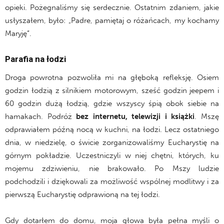
opieki. Pożegnaliśmy się serdecznie. Ostatnim zdaniem, jakie
usłyszałem, było: „Padre, pamiętaj o różańcach, my kochamy
Maryję”.
Parafia na łodzi
Droga powrotna pozwoliła mi na głęboką refleksję. Osiem
godzin łodzią z silnikiem motorowym, sześć godzin jeepem i
60 godzin dużą łodzią, gdzie wszyscy śpią obok siebie na
hamakach. Podróż
bez internetu, telewizji i książki
. Mszę
odprawiałem późną nocą w kuchni, na łodzi. Lecz ostatniego
dnia, w niedzielę, o świcie zorganizowaliśmy Eucharystię na
górnym pokładzie. Uczestniczyli w niej chętni, których, ku
mojemu zdziwieniu, nie brakowało. Po Mszy ludzie
podchodzili i dziękowali za możliwość wspólnej modlitwy i za
pierwszą Eucharystię odprawioną na tej łodzi.
Gdy dotarłem do domu, moja głowa była pełna myśli o